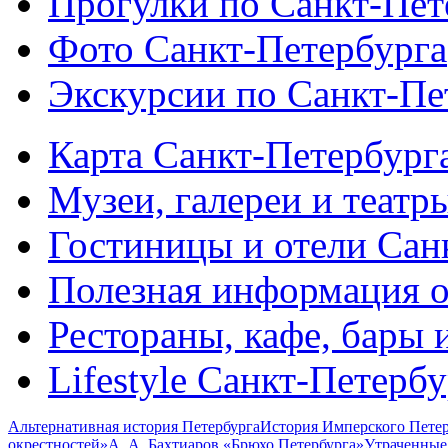
Прогулки по Санкт-Пет
Фото Санкт-Петербурга
Экскурсии по Санкт-Пе
Карта Санкт-Петербург
Музеи, галереи и театр
Гостиницы и отели Сан
Полезная информация о
Рестораны, кафе, бары 
Lifestyle Санкт-Петерб
Альтернативная история Петербурга
История Имперского Петер
окрестностей»
А. А. Бахтиаров «Брюхо Петербурга»
Утраченные