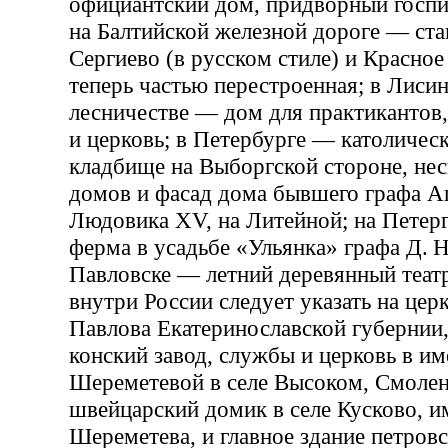
официантский дом, придворный госпит
на Балтийской железной дороге — ста
Сергиево (в русском стиле) и Красно
теперь частью перестроенная; в Лиси
лесничестве — дом для практикантов
и церковь; в Петербурге — католическ
кладбище на Выборгской стороне, нес
домов и фасад дома бывшего графа Ап
Людовика XV, на Литейной; на Петер
ферма в усадьбе «Ульянка» графа Д. 
Павловске — летний деревянный театр
внутри России следует указать на цер
Павлова Екатеринославской губернии,
конский завод, службы и церковь в и
Шереметевой в селе Высоком, Смолен
швейцарский домик в селе Кусково, и
Шереметева, и главное здание петров