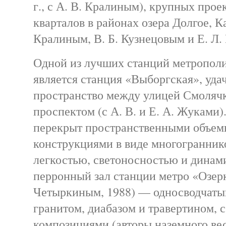
г., с А. В. Кралиным), крупных прое
кварталов в районах озера Долгое, К
Кралиным, В. Б. Кузнецовым и Е. Л.
Одной из лучших станций метрополит
является станция «Выборгская», уда
пространство между улицей Смоляч
проспектом (с А. В. и Е. А. Жуками)
перекрыт пространственными объе
конструкциями в виде многогранник
легкостью, светоносностью и дина
перронный зал станции метро «Озерк
Четыркиным, 1988) — односводчат
гранитом, диабазом и травертином, 
композициями (авторы наземного ве