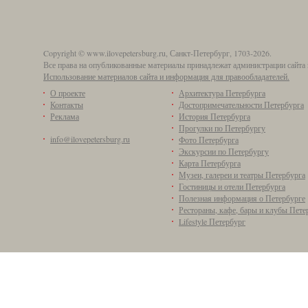
Copyright © www.ilovepetersburg.ru, Санкт-Петербург, 1703-2026.
Все права на опубликованные материалы принадлежат администрации сайта 
Использование материалов сайта и информация для правообладателей.
О проекте
Архитектура Петербурга
Контакты
Достопримечательности Петербурга
Реклама
История Петербурга
Прогулки по Петербургу
info@ilovepetersburg.ru
Фото Петербурга
Экскурсии по Петербургу
Карта Петербурга
Музеи, галереи и театры Петербурга
Гостиницы и отели Петербурга
Полезная информация о Петербурге
Рестораны, кафе, бары и клубы Пете
Lifestyle Петербург