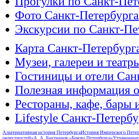
Прогулки по Санкт-Пет
Фото Санкт-Петербурга
Экскурсии по Санкт-Пе
Карта Санкт-Петербург
Музеи, галереи и театр
Гостиницы и отели Сан
Полезная информация о
Рестораны, кафе, бары 
Lifestyle Санкт-Петерб
Альтернативная история Петербурга
История Имперского Петер
окрестностей»
А. А. Бахтиаров «Брюхо Петербурга»
Утраченные