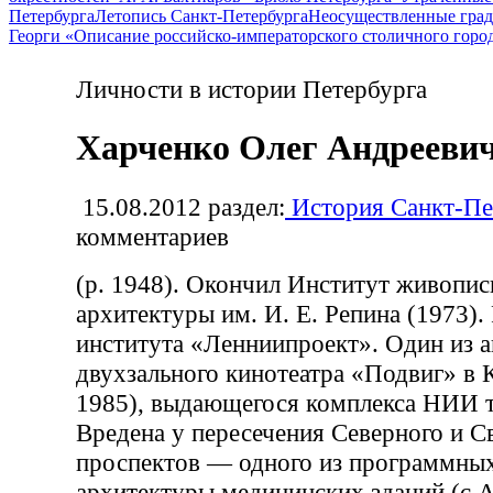
Петербурга
Летопись Санкт-Петербурга
Неосуществленные град
Георги «Описание российско-императорского столичного горо
Личности в истории Петербурга
Харченко Олег Андрееви
15.08.2012
раздел:
История Санкт-Пе
комментариев
(р. 1948). Окончил Институт живопис
архитектуры им. И. Е. Репина (1973).
института «Ленниипроект». Один из 
двухзального кинотеатра «Подвиг» в
1985), выдающегося комплекса НИИ т
Вредена у пересечения Северного и С
проспектов — одного из программны
архитектуры медицинских зданий (с А