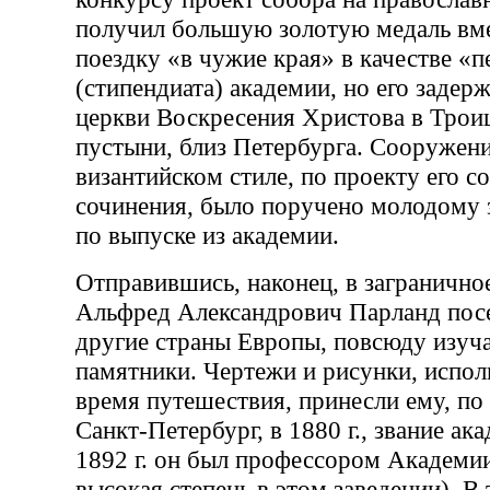
получил большую золотую медаль вме
поездку «в чужие края» в качестве «
(стипендиата) академии, но его задер
церкви Воскресения Христова в Трои
пустыни, близ Петербурга. Сооружени
византийском стиле, по проекту его с
сочинения, было поручено молодому 
по выпуске из академии.
Отправившись, наконец, в загранично
Альфред Александрович Парланд пос
другие страны Европы, повсюду изуч
памятники. Чертежи и рисунки, испо
время путешествия, принесли ему, по
Санкт-Петербург, в 1880 г., звание ак
1892 г. он был профессором Академии
высокая степень в этом заведении). В 