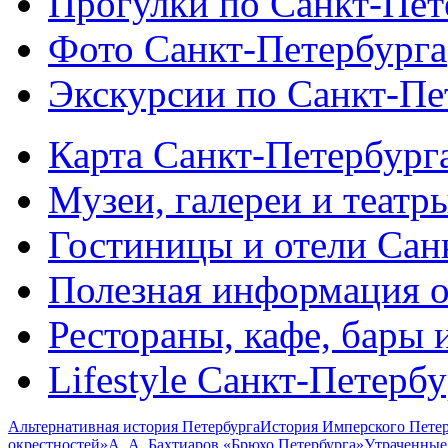
Прогулки по Санкт-Пет
Фото Санкт-Петербурга
Экскурсии по Санкт-Пе
Карта Санкт-Петербург
Музеи, галереи и театр
Гостиницы и отели Сан
Полезная информация о
Рестораны, кафе, бары 
Lifestyle Санкт-Петерб
Альтернативная история Петербурга
История Имперского Петер
окрестностей»
А. А. Бахтиаров «Брюхо Петербурга»
Утраченные