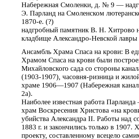
Набережная Смоленки, д. № 9 — над
Э. Парланд на Смоленском лютеранск
1870-е. (?)
надгробный памятник В. Н. Хитрово 
кладбище Александро-Невской лавры 
Ансамбль Храма Спаса на крови: В ед
Храмом Спаса на крови были построе
Михайловского сада со стороны канал
(1903-1907), часовня-ризница и жило
храме 1906—1907 (Набережная канала
2а).
Наиболее известная работа Парланда
храм Воскресения Христова «на кров
убийства Александра II. Работы над с
1883 г. и закончились только в 1907.
проекту, составленному всецело сами