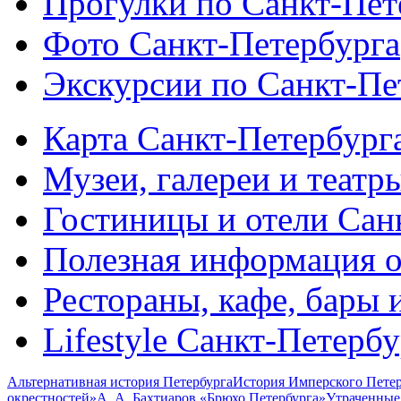
Прогулки по Санкт-Пет
Фото Санкт-Петербурга
Экскурсии по Санкт-Пе
Карта Санкт-Петербург
Музеи, галереи и театр
Гостиницы и отели Сан
Полезная информация о
Рестораны, кафе, бары 
Lifestyle Санкт-Петерб
Альтернативная история Петербурга
История Имперского Петер
окрестностей»
А. А. Бахтиаров «Брюхо Петербурга»
Утраченные