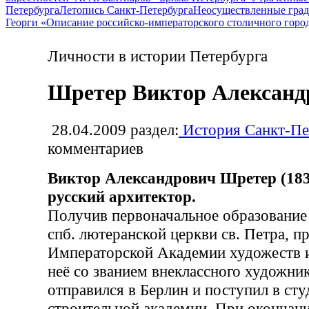
Петербурга
Летопись Санкт-Петербурга
Неосуществленные град
Георги «Описание российско-императорского столичного горо
Личности в истории Петербурга
Шретер Виктор Александ
28.04.2009
раздел:
История Санкт-Пе
комментариев
Виктор Александрович Шретер (18
русский архитектор.
Получив первоначальное образование
спб. лютеранской церкви св. Петра, п
Императорской Академии художеств 
неё со званием внеклассного художник
отправился в Берлин и поступил в ст
строительной академии. При окончани