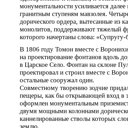
монументальности усиливается далее 
гранитным ступеням мавзолея. Четы
дорического ордера, вытесанные из 
монолитов, поддерживают тяжелый фр
которого начертаны слова: «Супругу-
В 1806 году Томон вместе с Вороних
на проектирование фонтанов вдоль до
в Царское Село. Фонтан на склоне Пу
проектировал и строил вместе с Воро
остальные сооружал один.
Совместному творению зодчие прида
пещеры, как бы открывающей вход в з
оформлен монументальным приземис
двумя мощными колоннами дорическо
каннелированные стволы которых сло
землю.