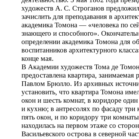
художеств А. С. Строганов предложи
зачислить для преподавания в архите
академика Томона — «человека по се
знающего и способного». Окончатель
определении академика Томона для о
воспитанников архитектурного класса
конце мая.
В Академии художеств Тома де Томо
предоставлена квартира, занимаемая 
Павлом Брюлло. Из архивных источни
установить, что квартира Томона име
окон и шесть комнат, в коридоре один
и кухню; в антресолях по фасаду три 
пять окон, и по коридору три комнаты
находилась на первом этаже со сторо
Васильевского острова в северной част