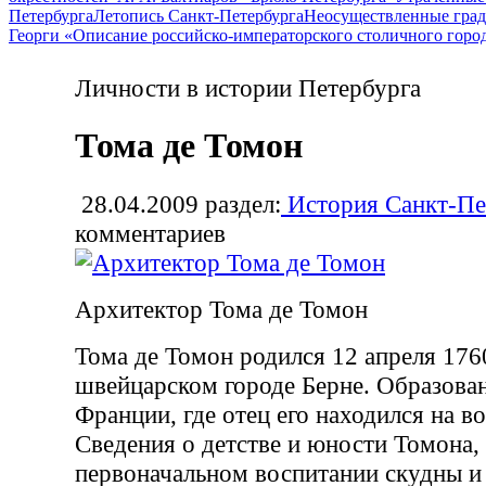
Петербурга
Летопись Санкт-Петербурга
Неосуществленные град
Георги «Описание российско-императорского столичного горо
Личности в истории Петербурга
Тома де Томон
28.04.2009
раздел:
История Санкт-Пе
комментариев
Архитектор Тома де Томон
Тома де Томон родился 12 апреля 1760
швейцарском городе Берне. Образова
Франции, где отец его находился на в
Сведения о детстве и юности Томона, 
первоначальном воспитании скудны и