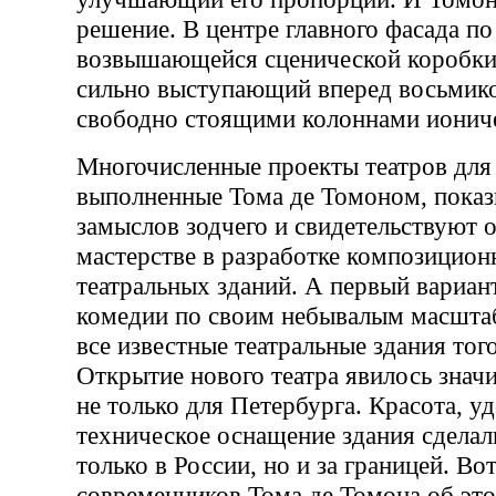
решение. В центре главного фасада п
возвышающейся сценической коробки 
сильно выступающий вперед восьмик
свободно стоящими колоннами иониче
Многочисленные проекты театров для
выполненные Тома де Томоном, пока
замыслов зодчего и свидетельствуют 
мастерстве в разработке композицио
театральных зданий. А первый вариан
комедии по своим небывалым масшта
все известные театральные здания тог
Открытие нового театра явилось зна
не только для Петербурга. Красота, у
техническое оснащение здания сделал
только в России, но и за границей. Во
современников Тома де Томона об эт