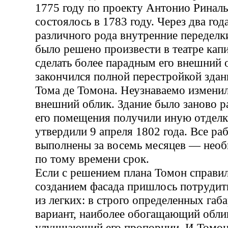
1775 году по проекту Антонио Риналь
состоялось в 1783 году. Через два год
различного рода внутренние переделки
было решено произвести в театре кап
сделать более парадным его внешний 
закончился полной перестройкой здан
Тома де Томона. Неузнаваемо изменил
внешний облик. Здание было заново р
его помещения получили иную отделку
утвердили 9 апреля 1802 года. Все ра
выполнены за восемь месяцев — нео
по тому времени срок.
Если с решением плана Томон справил
созданием фасада пришлось потрудить
из легких: в строго определенных габ
вариант, наиболее обогащающий облик
улучшающий его пропорции. И Томон