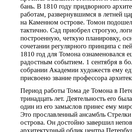
бань. В 1810 году придворного архит
работам, развернувшимся в летней ца
на Каменном острове. Томон подошел 
тактично. Сад приобрел строгую, лог
построенную, четкую планировку, ос
сочетании регулярного принципа с пе
1810 год для Томона ознаменовался 
радостным событием. 1 сентября в 
собрании Академии художеств ему е
присвоено звание профессора архитек
Период работы Тома де Томона в Пет
тринадцать лет. Деятельность его был
один из его замыслов принес ему мир
Это прославленный ансамбль Стрелки
острова. Он достойно завершил непо
архитектурный облик центра Петербу