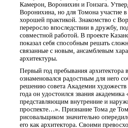
Камерон, Воронихин и Гонзага. Утвер
Воронихина, но для Томона участие в
хорошей практикой. Знакомство с В
переросло впоследствии в дружбу, п
совместной работой. В проекте Казан
показал себя способным решать слож
связанные с новым, ансамблевым хар
архитектуры.
Первый год пребывания архитектора 
ознаменовался радостным для него с
решению совета Академии художеств 
года он удостоился звания академика 
представляющим внутренние и наруж
проспекте…». Признание Тома де То
рисовальщиком значительно опереди
его как архитектора. Своими превосх