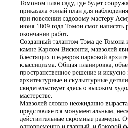
Томоном план саду, где будет сооружа
приказала «оный план для наблюдения
при повелении садовому мастеру Асм
июня 1809 года Томон смог написать 
окончании работ.
Созданный талантом Тома де Томона 
камне Карлом Висконти, мавзолей яви
блестящих шедевров парковой архите
классицизма. Общая планировка, объ
пространственное решение и искусно
архитектурные и скульптурные детали
свидетельствует здесь о высоком худ
мастерстве.
Мавзолей словно неожиданно вырастае
представляется монументальным, нес
действительные скромные размеры. 
одновременно и главный, и боковой ф