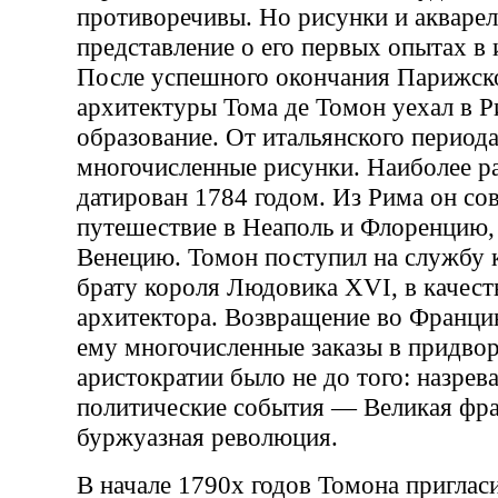
противоречивы. Но рисунки и акваре
представление о его первых опытах в 
После успешного окончания Парижск
архитектуры Тома де Томон уехал в 
образование. От итальянского период
многочисленные рисунки. Наиболее р
датирован 1784 годом. Из Рима он с
путешествие в Неаполь и Флоренцию, 
Венецию. Томон поступил на службу к
брату короля Людовика XVI, в качест
архитектора. Возвращение во Францию
ему многочисленные заказы в придво
аристократии было не до того: назрев
политические события — Великая фра
буржуазная революция.
В начале 1790х годов Томона приглас