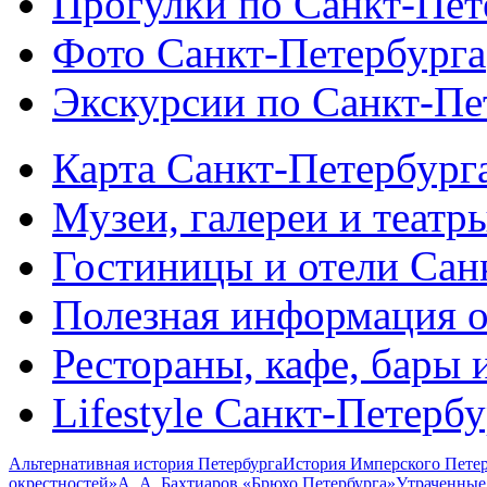
Прогулки по Санкт-Пет
Фото Санкт-Петербурга
Экскурсии по Санкт-Пе
Карта Санкт-Петербург
Музеи, галереи и театр
Гостиницы и отели Сан
Полезная информация о
Рестораны, кафе, бары 
Lifestyle Санкт-Петерб
Альтернативная история Петербурга
История Имперского Петер
окрестностей»
А. А. Бахтиаров «Брюхо Петербурга»
Утраченные