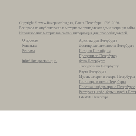
Copyright © www.ilovepetersburg.ru, Санкт-Петербург, 1703-2026.
Все права на опубликованные материалы принадлежат администрации сайта 
Использование материалов сайта и информация для правообладателей.
О проекте
Архитектура Петербурга
Контакты
Достопримечательности Петербурга
Реклама
История Петербурга
Прогулки по Петербургу
info@ilovepetersburg.ru
Фото Петербурга
Экскурсии по Петербургу
Карта Петербурга
Музеи, галереи и театры Петербурга
Гостиницы и отели Петербурга
Полезная информация о Петербурге
Рестораны, кафе, бары и клубы Пете
Lifestyle Петербург