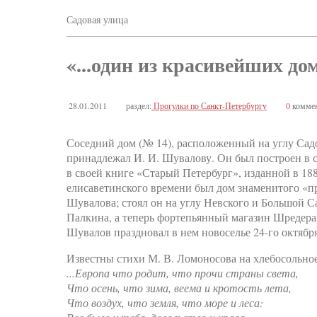
Садовая улица
«...один из красивейших до
28.01.2011
раздел:
Прогулки по Санкт-Петербургу
0
коммен
Соседний дом (№ 14), расположенный на углу Сад
принадлежал И. И. Шувалову. Он был построен в с
в своей книге «Старый Петербург», изданной в 188
елисаветинского времени был дом знаменитого «пр
Шувалова; стоял он на углу Невского и Большой С
Палкина, а теперь фортепьянный магазин Шредера.
Шувалов праздновал в нем новоселье 24-го октября 
Известны стихи М. В. Ломоносова на хлебосольное 
...Европа что родит, что прочи страны света,
Что осень, что зима, веема и кротость лета,
Что воздух, что земля, что море и леса: