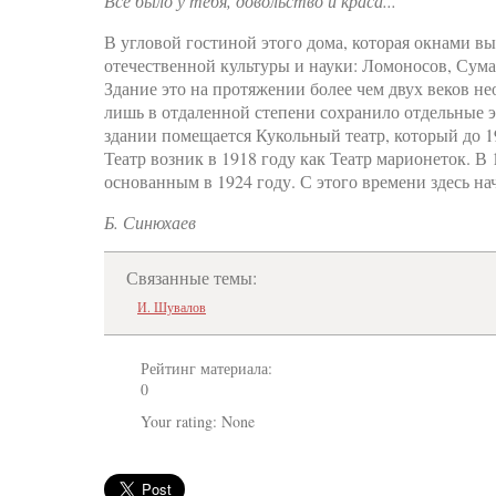
Все было у тебя, довольство и краса...
В угловой гостиной этого дома, которая окнами в
отечественной культуры и науки: Ломоносов, Сума
Здание это на протяжении более чем двух веков н
лишь в отдаленной степени сохранило отдельные э
здании помещается Кукольный театр, который до 19
Театр возник в 1918 году как Театр марионеток. В
основанным в 1924 году. С этого времени здесь н
Б. Синюхаев
Связанные темы:
И. Шувалов
Рейтинг материала:
0
Your rating:
None