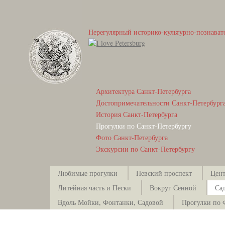
Нерегулярный историко-культурно-познават
Архитектура Санкт-Петербурга
Достопримечательности Санкт-Петербург
История Санкт-Петербурга
Прогулки по Санкт-Петербургу
Фото Санкт-Петербурга
Экскурсии по Санкт-Петербургу
Любимые прогулки
Невский проспект
Цент
Литейная часть и Пески
Вокруг Сенной
Са
Вдоль Мойки, Фонтанки, Садовой
Прогулки по 