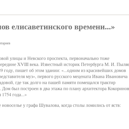
мов елисаветинского времени...»
тариев
овой улицы и Невского проспекта, первоначально тоже
ередине XVIII века. Известный историк Петербурга М. И. Пыля
9 году, пишет об этом здании: «...одним из красивейших домов
едставителя муз», первого русского мецената Ивана Ивановича
адовой, где так долго на пашей памяти помещался трактир
 Дом был построен в два этажа по плану архитектора Кокоринов
1754 года...»
новоселье у графа Шувалова, когда столы ломились от яств: