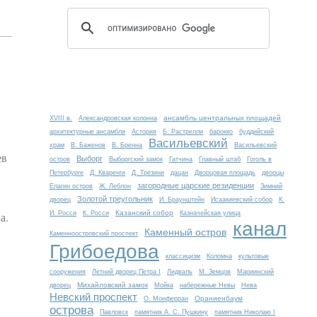
ансамбль центральных площадей
XVIII в.
Александровская колонна
архитектурные ансамбли
Астория
Б. Растрелли
барокко
буддийский
Васильевский
храм
В. Баженов
В. Бренна
Васильевский
ев
Выборг
остров
Выборгский замок
Гатчина
Главный штаб
Гоголь в
Петербурге
Д. Кваренги
Д. Трезини
дацан
Дворцовая площадь
дворцы
загородные царские резиденции
Елагин остров
Ж. Леблон
Зимний
Золотой треугольник
дворец
И. Браунштейн
Исаакиевский собор
К.
Казанский собор
а.
И. Росси
К. Росси
Казначейская улица
канал
Каменный остров
Каменноостровский проспект
Грибоедова
классицизм
Коломна
культовые
сооружения
Летний дворец Петра I
Лидваль
М. Земцов
Мариинский
Михайловский замок
дворец
Мойка
набережные Невы
Нева
Невский проспект
Ораниенбаум
О. Монферран
острова
Павловск
памятник А. С. Пушкину
памятник Николаю I