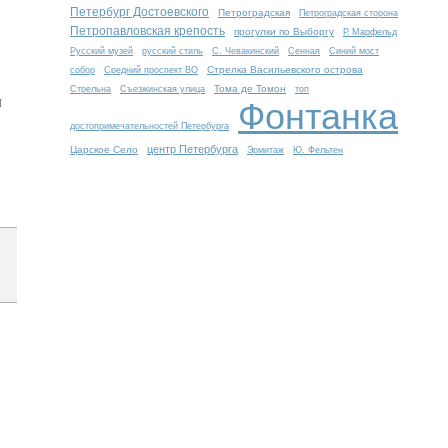
Петербург Достоевского
Петроградская
Петроградская сторона
Петропавловская крепость
прогулки по Выборгу
Р. Марфельд
Русский музей
русский стиль
С. Чевакинский
Сенная
Синий мост
Стрелка Васильевского острова
собор
Средний проспект ВО
Тома де Томон
Стрельна
Съезжинская улица
топ
м
Фонтанка
достопримечательностей Петербурга
центр Петербурга
Царское Село
Эрмитаж
Ю. Фельтен