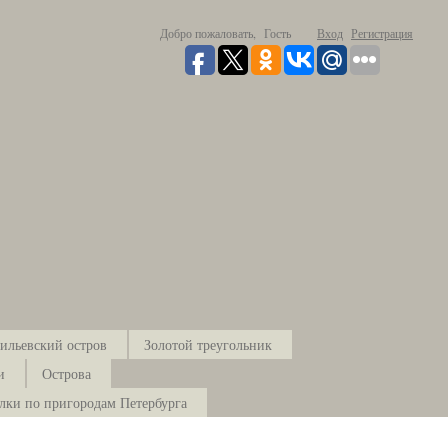
Добро пожаловать,
Гость
Вход
Регистрация
ильевский остров
Золотой треугольник
и
Острова
лки по пригородам Петербурга