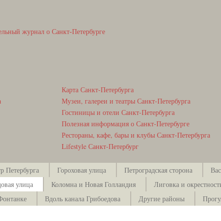
ельный журнал о Санкт-Петербурге
Карта Санкт-Петербурга
а
Музеи, галереи и театры Санкт-Петербурга
Гостиницы и отели Санкт-Петербурга
Полезная информация о Санкт-Петербурге
Рестораны, кафе, бары и клубы Санкт-Петербурга
Lifestyle Санкт-Петербург
р Петербурга
Гороховая улица
Петроградская сторона
Вас
довая улица
Коломна и Новая Голландия
Лиговка и окрестност
Фонтанке
Вдоль канала Грибоедова
Другие районы
Прогу