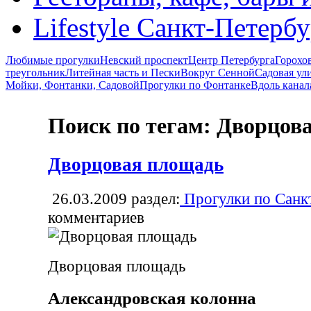
Lifestyle Санкт-Петерб
Любимые прогулки
Невский проспект
Центр Петербурга
Горохо
треугольник
Литейная часть и Пески
Вокруг Сенной
Садовая ул
Мойки, Фонтанки, Садовой
Прогулки по Фонтанке
Вдоль канал
Поиск по тегам: Дворцов
Дворцовая площадь
26.03.2009
раздел:
Прогулки по Санк
комментариев
Дворцовая площадь
Александровская колонна