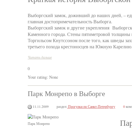
Выборгский замок, доживший до наших дней, – ед
главная достопримечательность Выборга.
Выборгский замок и другие укрепления Выборгский
Каменного города. Стены пятиметровой толщины 
Торгильсом Кнутссоном после того, как шведы зах
третьего похода крестоносцев на Южную Карелию. 
Читать дальше
0
Your rating:
None
Парк Монрепо в Выборге
11.11.2009
раздел:
Прогулки по Санкт-Петербургу
0
ком
Па
Парк Монрепо