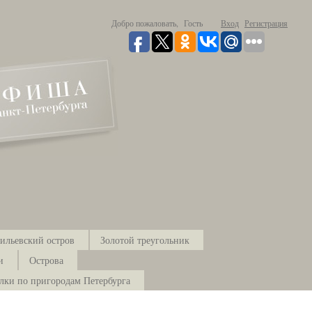
Добро пожаловать,
Гость
Вход
Регистрация
ильевский остров
Золотой треугольник
и
Острова
лки по пригородам Петербурга