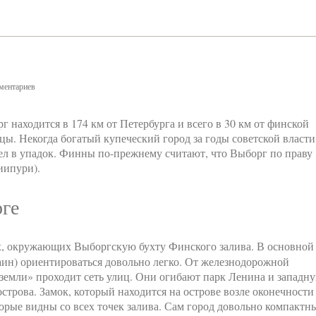
ментариев
г находится в 174 км от Петербурга и всего в 30 км от финской
цы. Некогда богатый купеческий город за годы советской власти
л в упадок. Финны по-прежнему считают, что Выборг по праву
иипури).
рге
х, окружающих Выборгскую бухту Финского залива. В основной
ин) ориентироваться довольно легко. От железнодорожной
 земли» проходит сеть улиц. Они огибают парк Ленина и западн
острова. Замок, который находится на острове возле оконечности
торые видны со всех точек залива. Сам город довольно компактн