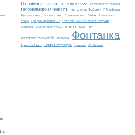
Петербург Достоевского
Петроградская
Петроградская сторона
Петропавловская крепость
прогулки по Выборгу
Р. Марфельд
Русский музей
русский стиль
С. Чевакинский
Сенная
Синий мост
Стрелка Васильевского острова
собор
Средний проспект ВО
Тома де Томон
Стрельна
Съезжинская улица
топ
Фонтанка
достопримечательностей Петербурга
центр Петербурга
Царское Село
Эрмитаж
Ю. Фельтен
ую
ый.