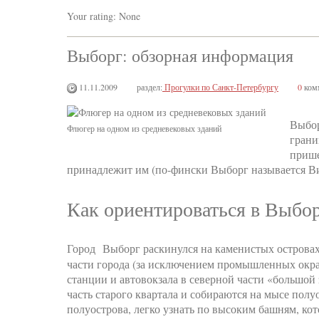
Your rating:
None
Выборг: обзорная информация
11.11.2009
раздел:
Прогулки по Санкт-Петербургу
0
ком
Выбор
Флюгер на одном из средневековых зданий
грани
прише
принадлежит им (по-фински Выборг называется В
Как ориентироваться в Выбо
Город Выборг раскинулся на каменистых острова
части города (за исключением промышленных окра
станции и автовокзала в северной части «большой
часть старого квартала и собираются на мысе полу
полуострова, легко узнать по высоким башням, ко