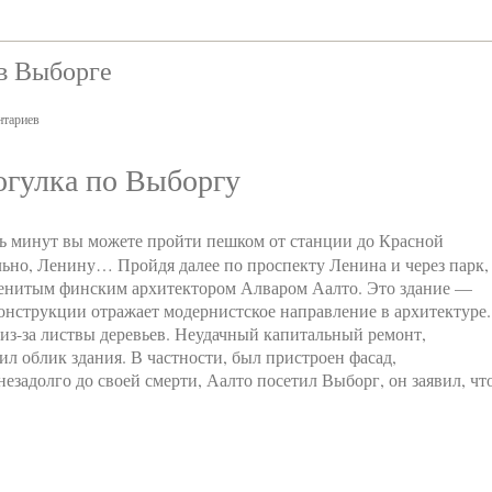
 в Выборге
тариев
огулка по Выборгу
ь минут вы можете пройти пешком от станции до Красной
льно, Ленину… Пройдя далее по проспекту Ленина и через парк,
менитым финским архитектором Алваром Аалто. Это здание —
конструкции отражает модернистское направление в архитектуре.
 из-за листвы деревьев. Неудачный капитальный ремонт,
л облик здания. В частности, был пристроен фасад,
езадолго до своей смерти, Аалто посетил Выборг, он заявил, чт