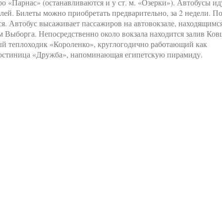
о «Парнас» (останавливаются и у ст. м. «Озерки»). Автобусы ид
лей. Билеты можно приобретать предварительно, за 2 недели. П
я. Автобус высаживает пассажиров на автовокзале, находящимс
 Выборга. Непосредственно около вокзала находится залив Ков
ый теплоходик «Короленко», круглогодично работающий как
 гостиница «Дружба», напоминающая египетскую пирамиду.