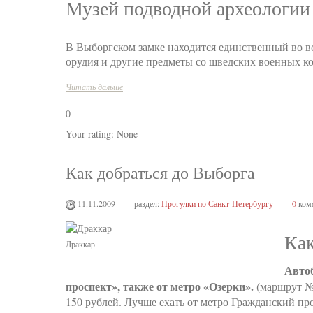
Музей подводной археологии
В Выборгском замке находится единственный во в
орудия и другие предметы со шведских военных ко
Читать дальше
0
Your rating:
None
Как добраться до Выборга
11.11.2009
раздел:
Прогулки по Санкт-Петербургу
0
ком
Как
Драккар
Авто
проспект», также от метро «Озерки».
(маршрут № 
150 рублей. Лучше ехать от метро Гражданский про