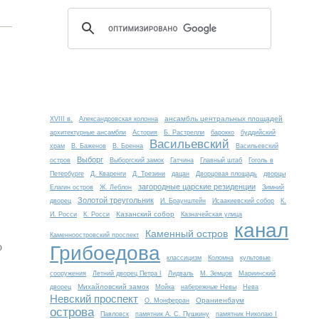
ансамбль центральных площадей
XVIII в.
Александровская колонна
архитектурные ансамбли
Астория
Б. Растрелли
барокко
буддийский
Васильевский
храм
В. Баженов
В. Бренна
Васильевский
Выборг
остров
Выборгский замок
Гатчина
Главный штаб
Гоголь в
Петербурге
Д. Кваренги
Д. Трезини
дацан
Дворцовая площадь
дворцы
загородные царские резиденции
Елагин остров
Ж. Леблон
Зимний
Золотой треугольник
дворец
И. Браунштейн
Исаакиевский собор
К.
Казанский собор
И. Росси
К. Росси
Казначейская улица
канал
Каменный остров
Каменноостровский проспект
о
Грибоедова
классицизм
Коломна
культовые
сооружения
Летний дворец Петра I
Лидваль
М. Земцов
Мариинский
Михайловский замок
дворец
Мойка
набережные Невы
Нева
Невский проспект
Ораниенбаум
О. Монферран
острова
Павловск
памятник А. С. Пушкину
памятник Николаю I