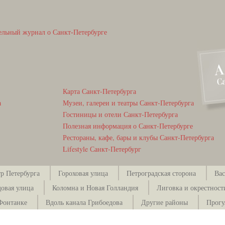
ельный журнал о Санкт-Петербурге
Карта Санкт-Петербурга
а
Музеи, галереи и театры Санкт-Петербурга
Гостиницы и отели Санкт-Петербурга
Полезная информация о Санкт-Петербурге
Рестораны, кафе, бары и клубы Санкт-Петербурга
Lifestyle Санкт-Петербург
р Петербурга
Гороховая улица
Петроградская сторона
Вас
довая улица
Коломна и Новая Голландия
Лиговка и окрестност
Фонтанке
Вдоль канала Грибоедова
Другие районы
Прогу