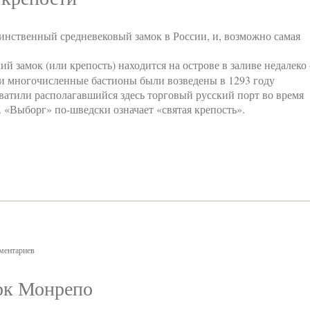
инственный средневековый замок в России, и, возможно самая
 замок (или крепость) находится на острове в заливе недалеко 
и многочисленные бастионы были возведены в 1293 году
ватили располагавшийся здесь торговый русский порт во время
«Выборг» по-шведски означает «святая крепость».
ментариев
рк Монрепо