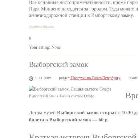
Все основные достопримечательности, кроме парка
Парк Монрепо находится за городом. Туда можно по
железнодорожной станции к Выборгскому замку.
Читать дальше
0
Your rating:
None
Выборгский замок
11.11.2009
раздел:
Прогулки по Санкт-Петербургу
0
ком
Вре
Выборгский замок. Башня святого Олафа
Выборгский замок открыт с 10.30 до
Летом музей
билета в Выборгский замок — 60 р.
Краткая история Выборгской