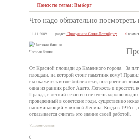
Поиск по тегам: Выборг
Что надо обязательно посмотреть
11.11.2009
раздел:
Прогулки по Санкт-Петербургу
0
коммен
Пр
Часовая башня
От Красной площади до Каменного города. За пят
площади, на которой стоит памятник кому? Прави
вы окажетесь возле библиотеки, построенной зна
одна из ранних работ Аалто. Легкость и простота 
Правда, в летний сезон его не очень хорошо видно
проведенный в советские годы, существенно искази
напоминающий мавзолей Ленина. Когда в 1976 г., н
отказывается считать это здание своей работой.
Читать дальше
0