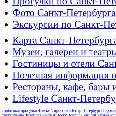
Прогулки по Санкт-Пет
Фото Санкт-Петербурга
Экскурсии по Санкт-Пе
Карта Санкт-Петербург
Музеи, галереи и театр
Гостиницы и отели Сан
Полезная информация о
Рестораны, кафе, бары 
Lifestyle Санкт-Петерб
Любимые прогулки
Невский проспект
Центр Петербурга
Горохо
треугольник
Литейная часть и Пески
Вокруг Сенной
Садовая ул