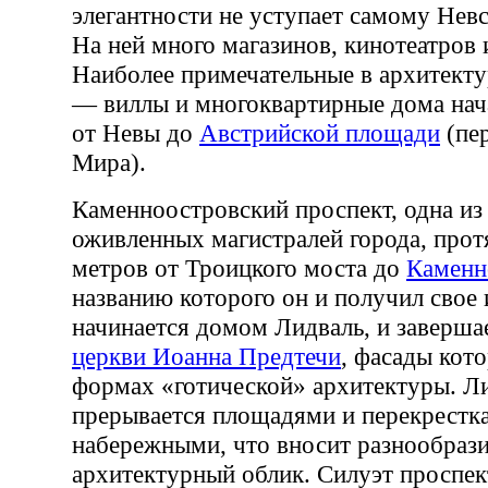
элегантности не уступает самому Нев
На ней много магазинов, кинотеатров 
Наиболее примечательные в архитекту
— виллы и многоквартирные дома нач
от Невы до
Австрийской площади
(пер
Мира).
Каменноостровский проспект, одна из
оживленных магистралей города, прот
метров от Троицкого моста до
Каменн
названию которого он и получил свое
начинается домом Лидваль, и заверша
церкви Иоанна Предтечи
, фасады кот
формах «готической» архитектуры. Л
прерывается площадями и перекрестка
набережными, что вносит разнообрази
архитектурный облик. Силуэт проспек