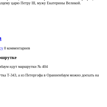
дущему царю Петру III, мужу Екатерины Великой.
а
гу
0
комментариев
ршрутке
енбаум идут маршрутки № 404
тка Т-343, а из Петергофа в Ораниенбаум можно доехать на