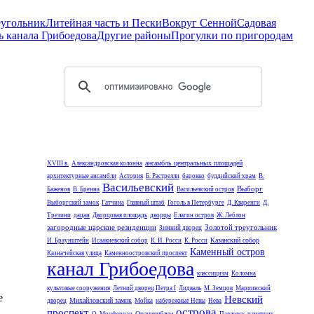
еугольник
Литейная часть и Пески
Вокруг Сенной
Садовая
ь канала Грибоедова
Другие районы
Прогулки по пригородам
ансамбль центральных площадей
XVIII в.
Александровская колонна
архитектурные ансамбли
Астория
Б. Растрелли
барокко
буддийский храм
В.
Васильевский
Выборг
Баженов
В. Бренна
Васильевский остров
Выборгский замок
Гатчина
Главный штаб
Гоголь в Петербурге
Д. Кваренги
Д.
Трезини
дацан
Дворцовая площадь
дворцы
Елагин остров
Ж. Леблон
загородные царские резиденции
Золотой треугольник
Зимний дворец
Казанский собор
И. Браунштейн
Исаакиевский собор
К. И. Росси
К. Росси
Каменный остров
Казначейская улица
Каменноостровский проспект
канал Грибоедова
классицизм
Коломна
культовые сооружения
Летний дворец Петра I
Лидваль
М. Земцов
Мариинский
е
Невский
Михайловский замок
дворец
Мойка
набережные Невы
Нева
острова
проспект
Ораниенбаум