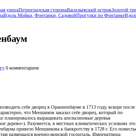
вая улица
Петроградская сторона
Васильевский остров
Золотой тр
ва
Вдоль Мойки, Фонтанки, Садовой
Прогулки по Фонтанке
Вдол
енбаум
гу
0
комментариев
озводить себе дворец в Ораниенбауме в 1713 году, вскоре после
Характерно, что Меншиков заказал себе дворец, который по
ке планировалось выращивать апельсиновые деревья
ое дерево»). Разумеется, в местных климатических условиях это
енбаума привело Меншикова к банкротству в 1728 г. Его поместь
я там размещался военно-морской госпиталь. Императрица