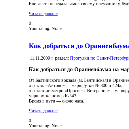
Елизавета передала замок своему племяннику, бу
Читать дальше
0
Your rating:
None
Как добраться до Ораниенбаум
11.11.2009
раздел:
Прогулки по Санкт-Петербур
Как добраться до Ораниенбаума на ма
От Балтийского вокзала (м. Балтийская) в Орани
от ст. м. «Автово» — маршрутки № 300 и 424а.
от станции метро «Проспект Ветеранов» – маршру
маршрутке номер К-343
Время в пути — около часа.
Читать дальше
0
Your rating:
None