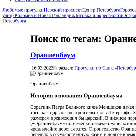
Любимые прогулки
Невский проспект
Центр Петербурга
Горохо
улица
Коломна и Новая Голландия
Лиговка и окрестности
Остро
Петербурга
Поиск по тегам: Орани
Ораниенбаум
16.03.2023
раздел:
Прогулки по Санкт-Петербур
Ораниенбаум
История основания Ораниенбаума
Соратник Петра Великого князь Меншиков начал в
того, как царь начал строительство в Петергофе. 
размерам превосходил бы царский. В нижнем пар
(«Ораниенбаум» по-немецки означает «апельсинов
чрезвычайно дорогая затея. Строительство Орани
перешло в государственную казну, и долгое врем