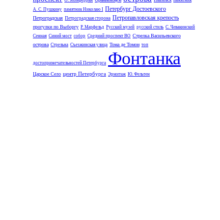
О. Монферран
Павловск
памятник
Петербург Достоевского
А. С. Пушкину
памятник Николаю I
Петропавловская крепость
Петроградская
Петроградская сторона
прогулки по Выборгу
Р. Марфельд
Русский музей
русский стиль
С. Чевакинский
Стрелка Васильевского
Сенная
Синий мост
собор
Средний проспект ВО
острова
Тома де Томон
Стрельна
Съезжинская улица
топ
Фонтанка
достопримечательностей Петербурга
центр Петербурга
Царское Село
Эрмитаж
Ю. Фельтен