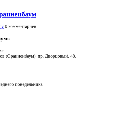
раниенбаум
гу
0
комментариев
баум»
ум»
сов (Ораниенбаум), пр. Дворцовый, 48.
следнего понедельника