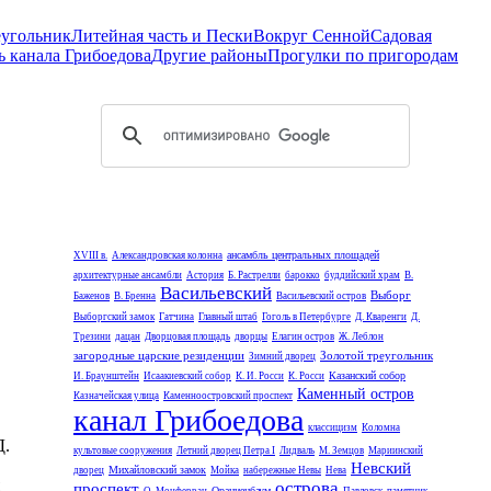
еугольник
Литейная часть и Пески
Вокруг Сенной
Садовая
ь канала Грибоедова
Другие районы
Прогулки по пригородам
ансамбль центральных площадей
XVIII в.
Александровская колонна
архитектурные ансамбли
Астория
Б. Растрелли
барокко
буддийский храм
В.
Васильевский
Выборг
Баженов
В. Бренна
Васильевский остров
Выборгский замок
Гатчина
Главный штаб
Гоголь в Петербурге
Д. Кваренги
Д.
Трезини
дацан
Дворцовая площадь
дворцы
Елагин остров
Ж. Леблон
загородные царские резиденции
Золотой треугольник
Зимний дворец
Казанский собор
И. Браунштейн
Исаакиевский собор
К. И. Росси
К. Росси
Каменный остров
Казначейская улица
Каменноостровский проспект
канал Грибоедова
классицизм
Коломна
Д.
культовые сооружения
Летний дворец Петра I
Лидваль
М. Земцов
Мариинский
Невский
Михайловский замок
дворец
Мойка
набережные Невы
Нева
острова
проспект
Ораниенбаум