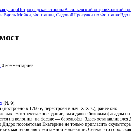
вая улица
Петроградская сторона
Васильевский остров
Золотой тр
ва
Вдоль Мойки, Фонтанки, Садовой
Прогулки по Фонтанке
Вдол
 мост
у
0
комментариев
х
(№ 9).
(построено в 1760-е, перестроен в нач. XIX в.), ранее оно
евых. Это трехэтажное здание, выходящее боковым фасадом на
тся на колонны, на фасаде — барельефы. Здесь останавливался 
 Дидро посоветовал Екатерине не только пригласить скульптора
иких мастеров для эрмитажной коллекции. Сейчас это городская