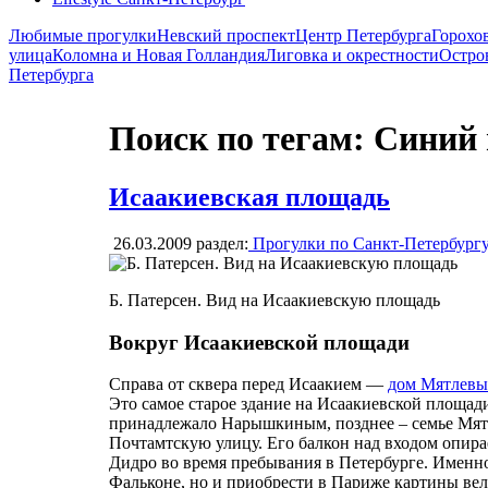
Любимые прогулки
Невский проспект
Центр Петербурга
Горохо
улица
Коломна и Новая Голландия
Лиговка и окрестности
Остро
Петербурга
Поиск по тегам: Синий
Исаакиевская площадь
26.03.2009
раздел:
Прогулки по Санкт-Петербург
Б. Патерсен. Вид на Исаакиевскую площадь
Вокруг Исаакиевской площади
Справа от сквера перед Исаакием —
дом Мятлевы
Это самое старое здание на Исаакиевской площади 
принадлежало Нарышкиным, позднее – семье Мятл
Почтамтскую улицу. Его балкон над входом опирае
Дидро во время пребывания в Петербурге. Именно
Фальконе, но и приобрести в Париже картины вел