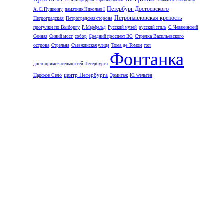
О. Монферран
Павловск
памятник
Петербург Достоевского
А. С. Пушкину
памятник Николаю I
Петропавловская крепость
Петроградская
Петроградская сторона
прогулки по Выборгу
Р. Марфельд
Русский музей
русский стиль
С. Чевакинский
Стрелка Васильевского
Сенная
Синий мост
собор
Средний проспект ВО
острова
Тома де Томон
Стрельна
Съезжинская улица
топ
Фонтанка
достопримечательностей Петербурга
центр Петербурга
Царское Село
Эрмитаж
Ю. Фельтен