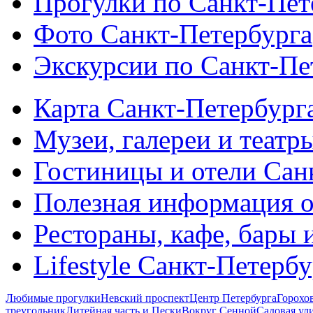
Прогулки по Санкт-Пет
Фото Санкт-Петербурга
Экскурсии по Санкт-Пе
Карта Санкт-Петербург
Музеи, галереи и театр
Гостиницы и отели Сан
Полезная информация о
Рестораны, кафе, бары 
Lifestyle Санкт-Петерб
Любимые прогулки
Невский проспект
Центр Петербурга
Горохо
треугольник
Литейная часть и Пески
Вокруг Сенной
Садовая ул