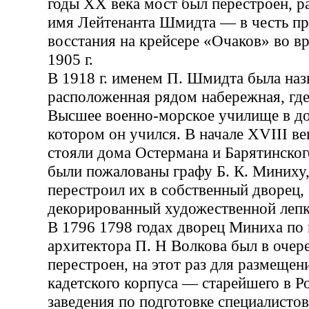
годы XX века мост был перестроен, р
имя Лейтенанта Шмидта — в честь пр
восстания на крейсере «Очаков» во 
1905 г.
В 1918 г. именем П. Шмидта была наз
расположенная рядом набережная, где
Высшее военно-морское училище в до
котором он учился. В начале XVIII ве
стояли дома Остермана и Барятинског
были пожалованы графу Б. К. Миниху
перестроил их в собственный дворец, 
декорированный художественной лепк
В 1796 1798 годах дворец Миниха по
архитектора П. Н Волкова был в очер
перестроен, на этот раз для размещен
кадетского корпуса — старейшего в Р
заведения по подготовке специалистов