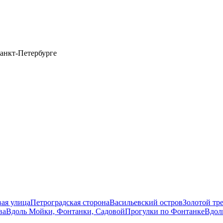
анкт-Петербурге
вая улица
Петроградская сторона
Васильевский остров
Золотой тр
ва
Вдоль Мойки, Фонтанки, Садовой
Прогулки по Фонтанке
Вдол