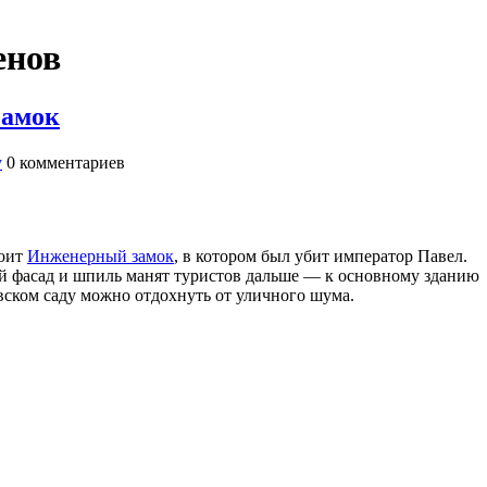
енов
замок
у
0
комментариев
тоит
Инженерный замок
, в котором был убит император Павел.
ый фасад и шпиль манят туристов дальше — к основному зданию
вском саду можно отдохнуть от уличного шума.