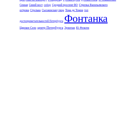
Стрелка Васильевского
Сенная
Синий мост
собор
Средний проспект ВО
острова
Тома де Томон
Стрельна
Съезжинская улица
топ
Фонтанка
достопримечательностей Петербурга
центр Петербурга
Царское Село
Эрмитаж
Ю. Фельтен