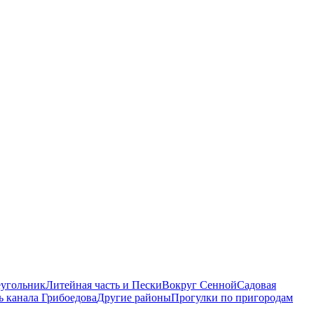
еугольник
Литейная часть и Пески
Вокруг Сенной
Садовая
ь канала Грибоедова
Другие районы
Прогулки по пригородам