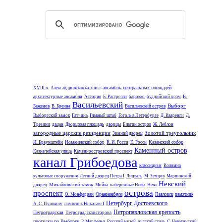
ансамбль центральных площадей
XVIII в.
Александровская колонна
архитектурные ансамбли
Астория
Б. Растрелли
барокко
буддийский храм
В.
Васильевский
Выборг
Баженов
В. Бренна
Васильевский остров
Выборгский замок
Гатчина
Главный штаб
Гоголь в Петербурге
Д. Кваренги
Д.
Трезини
дацан
Дворцовая площадь
дворцы
Елагин остров
Ж. Леблон
загородные царские резиденции
Золотой треугольник
Зимний дворец
Казанский собор
И. Браунштейн
Исаакиевский собор
К. И. Росси
К. Росси
Каменный остров
Казначейская улица
Каменноостровский проспект
канал Грибоедова
классицизм
Коломна
культовые сооружения
Летний дворец Петра I
Лидваль
М. Земцов
Мариинский
Невский
Михайловский замок
дворец
Мойка
набережные Невы
Нева
острова
проспект
Ораниенбаум
О. Монферран
Павловск
памятник
Петербург Достоевского
А. С. Пушкину
памятник Николаю I
Петропавловская крепость
Петроградская
Петроградская сторона
прогулки по Выборгу
Р. Марфельд
Русский музей
русский стиль
С. Чевакинский