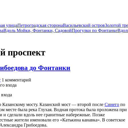
вая улица
Петроградская сторона
Васильевский остров
Золотой тр
ва
Вдоль Мойки, Фонтанки, Садовой
Прогулки по Фонтанке
Вдол
ий проспект
рибоедова до Фонтанки
у
1
комментарий
 входа
о Казанскому мосту. Казанский мост — второй после
Синего
по
том месте была река Глухая. Водная протока была проложена при
и и сделали вдоль нее гранитные набережные. Позже
стные жители именовали его «Катькина канавка». В советское
я Александра Грибоедова.