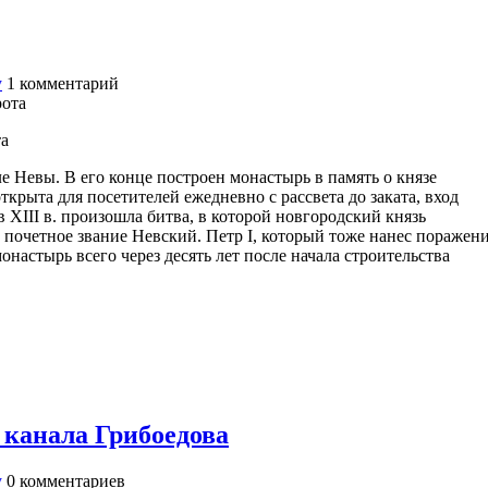
у
1
комментарий
та
е Невы. В его конце построен монастырь в память о князе
ткрыта для посетителей ежедневно с рассвета до заката, вход
 XIII в. произошла битва, в которой новгородский князь
почетное звание Невский. Петр I, который тоже нанес поражен
онастырь всего через десять лет после начала строительства
 канала Грибоедова
у
0
комментариев