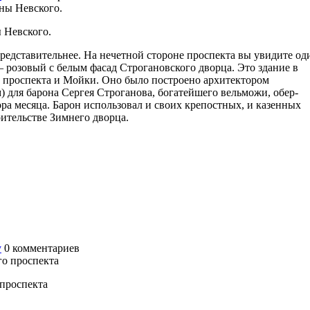
 Невского.
едставительнее. На нечетной стороне проспекта вы увидите од
 розовый с белым фасад Строгановского дворца. Это здание в
о проспекта и Мойки. Оно было построено архитектором
м) для барона Сергея Строганова, богатейшего вельможи, обер-
ра месяца. Барон использовал и своих крепостных, и казенных
оительстве Зимнего дворца.
у
0
комментариев
 проспекта