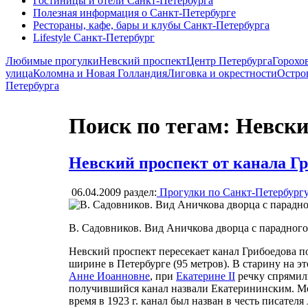
Гостиницы и отели Санкт-Петербурга
Полезная информация о Санкт-Петербурге
Рестораны, кафе, бары и клубы Санкт-Петербурга
Lifestyle Санкт-Петербург
Любимые прогулки
Невский проспект
Центр Петербурга
Горохо
улица
Коломна и Новая Голландия
Лиговка и окрестности
Остро
Петербурга
Поиск по тегам: Невск
Невский проспект от канала Г
06.04.2009
раздел:
Прогулки по Санкт-Петербург
В. Садовников. Вид Аничкова дворца с парадного
Невский проспект пересекает канал Грибоедова п
ширине в Петербурге (95 метров). В старину на э
Анне Иоанновне
, при
Екатерине II
речку спрямил
получившийся канал назвали Екатерининским. Ме
время в 1923 г. канал был назван в честь писател