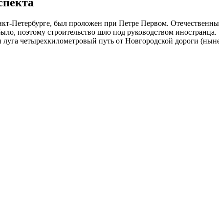
спекта
анкт-Петербурге, был проложен при Петре Первом. Отечественн
было, поэтому строительство шло под руководством иностранца.
и луга четырехкилометровый путь от Новгородской дороги (нын