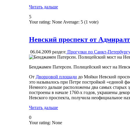
Читать дальше
5
Your rating:
None
Average:
5
(
1
vote)
Невский проспект от Адмиралт
06.04.2009
раздел:
Прогулки по Санкт-Петербург
Бенджамен Патерсен. Полицейский мост на Невс
От
Дворцовой площади
до Мойки Невский проспе
это называлось при Петре постройкой «единой фа
Немного дальше расположены два самых старых зд
построены в начале 1760-х годов, украшены деко
Невского проспекта, получила неофициальное на
Читать дальше
0
Your rating:
None