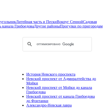
еугольник
Литейная часть и Пески
Вокруг Сенной
Садовая
ь канала Грибоедова
Другие районы
Прогулки по пригородам
История Невского проспекта
Невский проспект от Адмиралтейства до
Мойки
Невский проспект от Мойки до канала
Грибоедова
Невский проспект от канала Грибоедова
до Фонтанки
Александро-Невская лавра