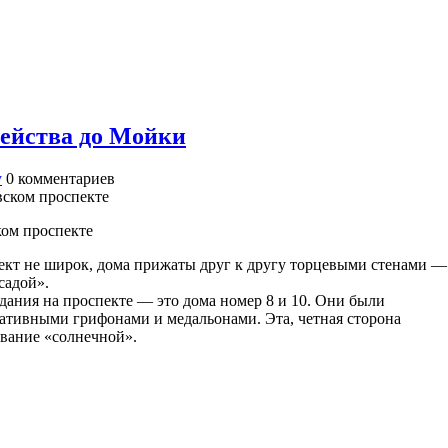
ейства до Мойки
у
0
комментариев
ком проспекте
кт не широк, дома прижаты друг к другу торцевыми стенами —
садой».
ания на проспекте — это дома номер 8 и 10. Они были
ративными грифонами и медальонами. Эта, четная сторона
звание «солнечной».