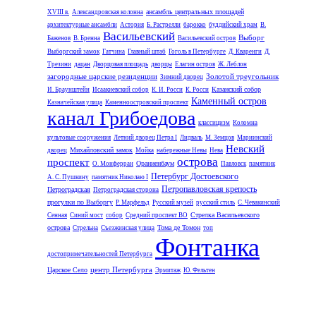
ансамбль центральных площадей
XVIII в.
Александровская колонна
архитектурные ансамбли
Астория
Б. Растрелли
барокко
буддийский храм
В.
Васильевский
Выборг
Баженов
В. Бренна
Васильевский остров
Выборгский замок
Гатчина
Главный штаб
Гоголь в Петербурге
Д. Кваренги
Д.
Трезини
дацан
Дворцовая площадь
дворцы
Елагин остров
Ж. Леблон
загородные царские резиденции
Золотой треугольник
Зимний дворец
Казанский собор
И. Браунштейн
Исаакиевский собор
К. И. Росси
К. Росси
Каменный остров
Казначейская улица
Каменноостровский проспект
канал Грибоедова
классицизм
Коломна
культовые сооружения
Летний дворец Петра I
Лидваль
М. Земцов
Мариинский
Невский
Михайловский замок
дворец
Мойка
набережные Невы
Нева
острова
проспект
Ораниенбаум
О. Монферран
Павловск
памятник
Петербург Достоевского
А. С. Пушкину
памятник Николаю I
Петропавловская крепость
Петроградская
Петроградская сторона
прогулки по Выборгу
Р. Марфельд
Русский музей
русский стиль
С. Чевакинский
Стрелка Васильевского
Сенная
Синий мост
собор
Средний проспект ВО
острова
Тома де Томон
Стрельна
Съезжинская улица
топ
Фонтанка
достопримечательностей Петербурга
центр Петербурга
Царское Село
Эрмитаж
Ю. Фельтен