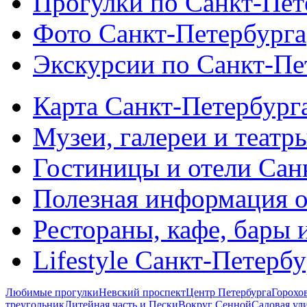
Прогулки по Санкт-Пет
Фото Санкт-Петербурга
Экскурсии по Санкт-Пе
Карта Санкт-Петербург
Музеи, галереи и театр
Гостиницы и отели Сан
Полезная информация о
Рестораны, кафе, бары 
Lifestyle Санкт-Петерб
Любимые прогулки
Невский проспект
Центр Петербурга
Горохо
треугольник
Литейная часть и Пески
Вокруг Сенной
Садовая ул