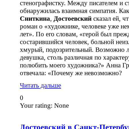
стенографистку. Между писателем и с
обнаружилась взаимная симпатия. Ка
Сниткина
,
Достоевский
сказал ей, ч
роман о «художнике, человеке уже 
лет». По его словам, «герой был пре
состарившийся человек, больной неи
хмурый, подозрительный. Возможно л
девушка, столь различная по характер
полюбить моего художника?» Анна Гр
отвечала: «Почему же невозможно?
Читать дальше
0
Your rating:
None
Достоевский в Санкт-Петербу