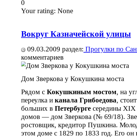
0
Your rating:
None
Вокруг Казначейской улицы
09.03.2009
раздел:
Прогулки по Сан
комментариев
Дом Зверкова у Кокушкина моста
Рядом с
Кокушкиным мостом
, на у
переулка и
канала Грибоедова
, стои
больших в
Петербурге
середины XIX 
домов — дом Зверкова (№ 69/18). Зв
ростовщик, кредитор Пушкина. Молод
этом доме с 1829 по 1833 год. Его он