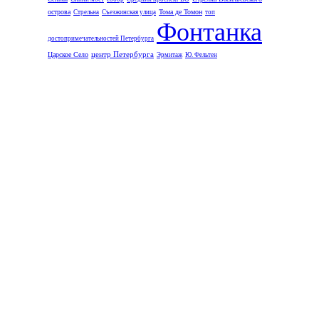
острова
Тома де Томон
Стрельна
Съезжинская улица
топ
Фонтанка
достопримечательностей Петербурга
центр Петербурга
Царское Село
Эрмитаж
Ю. Фельтен