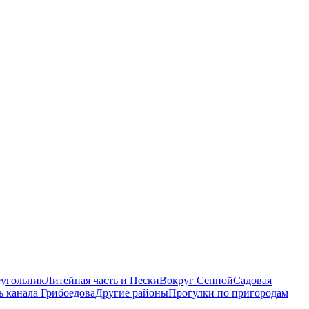
еугольник
Литейная часть и Пески
Вокруг Сенной
Садовая
ь канала Грибоедова
Другие районы
Прогулки по пригородам