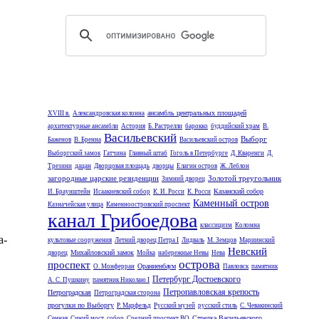
ансамбль центральных площадей
XVIII в.
Александровская колонна
архитектурные ансамбли
Астория
Б. Растрелли
барокко
буддийский храм
В.
Васильевский
Выборг
Баженов
В. Бренна
Васильевский остров
Выборгский замок
Гатчина
Главный штаб
Гоголь в Петербурге
Д. Кваренги
Д.
Трезини
дацан
Дворцовая площадь
дворцы
Елагин остров
Ж. Леблон
загородные царские резиденции
Золотой треугольник
Зимний дворец
Казанский собор
И. Браунштейн
Исаакиевский собор
К. И. Росси
К. Росси
Каменный остров
Казначейская улица
Каменноостровский проспект
канал Грибоедова
классицизм
Коломна
а-
культовые сооружения
Летний дворец Петра I
Лидваль
М. Земцов
Мариинский
Невский
Михайловский замок
дворец
Мойка
набережные Невы
Нева
острова
проспект
Ораниенбаум
О. Монферран
Павловск
памятник
Петербург Достоевского
А. С. Пушкину
памятник Николаю I
Петропавловская крепость
Петроградская
Петроградская сторона
прогулки по Выборгу
Р. Марфельд
Русский музей
русский стиль
С. Чевакинский
Стрелка Васильевского
Сенная
Синий мост
собор
Средний проспект ВО