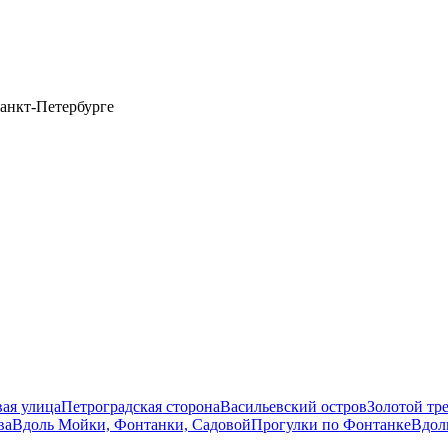
анкт-Петербурге
вая улица
Петроградская сторона
Васильевский остров
Золотой тр
ва
Вдоль Мойки, Фонтанки, Садовой
Прогулки по Фонтанке
Вдол