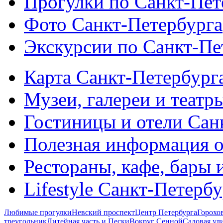
Прогулки по Санкт-Пет
Фото Санкт-Петербурга
Экскурсии по Санкт-Пе
Карта Санкт-Петербург
Музеи, галереи и театр
Гостиницы и отели Сан
Полезная информация о
Рестораны, кафе, бары 
Lifestyle Санкт-Петерб
Любимые прогулки
Невский проспект
Центр Петербурга
Горохо
треугольник
Литейная часть и Пески
Вокруг Сенной
Садовая ул