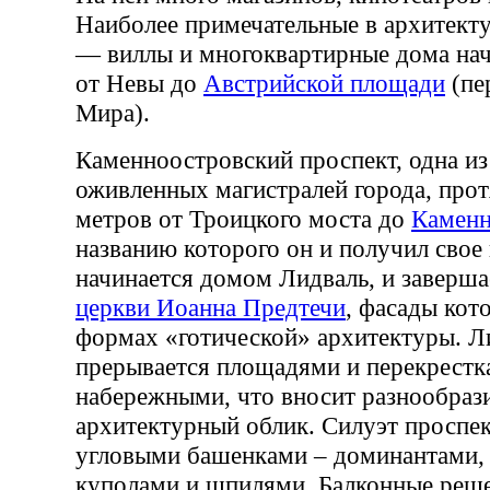
Наиболее примечательные в архитект
— виллы и многоквартирные дома нач
от Невы до
Австрийской площади
(пе
Мира).
Каменноостровский проспект, одна из
оживленных магистралей города, про
метров от Троицкого моста до
Каменн
названию которого он и получил свое
начинается домом Лидваль, и заверш
церкви Иоанна Предтечи
, фасады кот
формах «готической» архитектуры. Л
прерывается площадями и перекрестк
набережными, что вносит разнообрази
архитектурный облик. Силуэт проспек
угловыми башенками – доминантами,
куполами и шпилями. Балконные реше