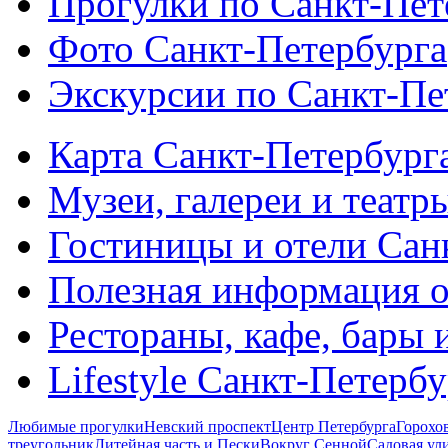
Прогулки по Санкт-Пет
Фото Санкт-Петербурга
Экскурсии по Санкт-Пе
Карта Санкт-Петербург
Музеи, галереи и театр
Гостиницы и отели Сан
Полезная информация о
Рестораны, кафе, бары 
Lifestyle Санкт-Петерб
Любимые прогулки
Невский проспект
Центр Петербурга
Горохо
треугольник
Литейная часть и Пески
Вокруг Сенной
Садовая ул