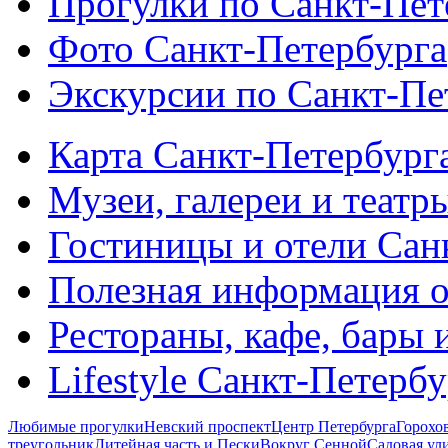
Прогулки по Санкт-Пет
Фото Санкт-Петербурга
Экскурсии по Санкт-Пе
Карта Санкт-Петербург
Музеи, галереи и театр
Гостиницы и отели Сан
Полезная информация о
Рестораны, кафе, бары 
Lifestyle Санкт-Петерб
Любимые прогулки
Невский проспект
Центр Петербурга
Горохо
треугольник
Литейная часть и Пески
Вокруг Сенной
Садовая ул