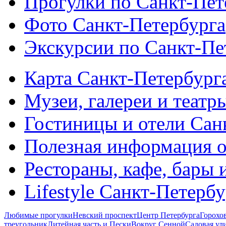
Прогулки по Санкт-Пет
Фото Санкт-Петербурга
Экскурсии по Санкт-Пе
Карта Санкт-Петербург
Музеи, галереи и театр
Гостиницы и отели Сан
Полезная информация о
Рестораны, кафе, бары 
Lifestyle Санкт-Петерб
Любимые прогулки
Невский проспект
Центр Петербурга
Горохо
треугольник
Литейная часть и Пески
Вокруг Сенной
Садовая ул