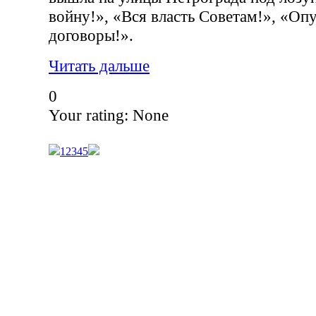
войну!», «Вся власть Советам!», «Оп
договоры!».
Читать дальше
0
Your rating:
None
1
2
3
4
5