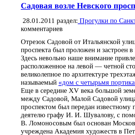
Садовая возле Невского прос
28.01.2011
раздел:
Прогулки по Санк
комментариев
Отрезок Садовой от Итальянской ули
проспекта был проложен и застроен в 
Здесь невольно наше внимание привле
расположенное на левой — четной ст
великолепное по архитектуре трехэтаж
называемый
«дом с четырьмя портик
Еще в середине XV века большой зем
между Садовой, Малой Садовой улиц
проспектом был передан известному 
деятелю графу И. И. Шувалову, с по
В. Ломоносовым был основан Московс
учреждена Академия художеств в Пет