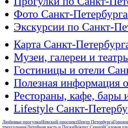
Прогулки по Санкт-Пет
Фото Санкт-Петербурга
Экскурсии по Санкт-Пе
Карта Санкт-Петербург
Музеи, галереи и театр
Гостиницы и отели Сан
Полезная информация о
Рестораны, кафе, бары 
Lifestyle Санкт-Петерб
Любимые прогулки
Невский проспект
Центр Петербурга
Горохо
треугольник
Литейная часть и Пески
Вокруг Сенной
Садовая ул