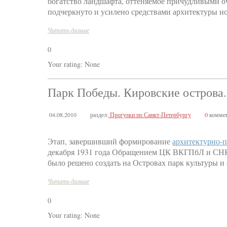
богатство ландшафта, оттеняемое причудливыми оч
подчеркнуто и усилено средствами архитектуры но
Читать дальше
0
Your rating:
None
Парк Победы. Кировские острова.
04.08.2010
раздел:
Прогулки по Санкт-Петербургу
0
коммен
Этап, завершивший формирование
архитектурно-п
декабря 1931 года Обращением ЦК ВКГПбЛ и СНК
было решено создать на Островах парк культуры 
Читать дальше
0
Your rating:
None