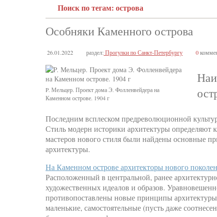
Поиск по тегам: острова
Особняки Каменного острова
26.01.2022
раздел:
Прогулки по Санкт-Петербургу
0
коммен
Наи
ост
P. Мельцер. Проект дома Э. Фолленвейдера на
Каменном острове. 1904 г
Последним всплеском предреволюционной культуры
Стиль модерн историки архитектуры определяют к
мастеров нового стиля были найдены основные п
архитектуры.
На Каменном острове архитекторы нового поколен
Расположенный в центральной, ранее архитектурн
художественных идеалов и образов. Уравновешенн
противопоставлены новые принципы архитектуры. 
маленькие, самостоятельные (пусть даже соотнесен