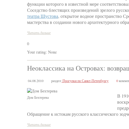
функции которого в известной мере соответствов
Соседство блестящих произведений зрелого русск
театра Шустова
, открытое водное пространство Ср
мастерства в создании нового архитектурного обра
Читать дальше
0
Your rating:
None
Неоклассика на Островах: возвра
04.08.2010
раздел:
Прогулки по Санкт-Петербургу
0
коммен
В 191
Дом Бехтерева
воскр
предр
Обращение к истокам русского классического зодч
Читать дальше