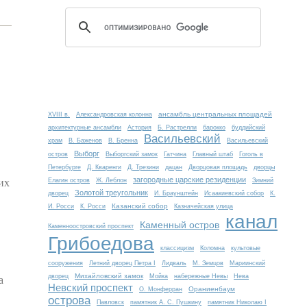
ансамбль центральных площадей
XVIII в.
Александровская колонна
архитектурные ансамбли
Астория
Б. Растрелли
барокко
буддийский
Васильевский
храм
В. Баженов
В. Бренна
Васильевский
Выборг
остров
Выборгский замок
Гатчина
Главный штаб
Гоголь в
Петербурге
Д. Кваренги
Д. Трезини
дацан
Дворцовая площадь
дворцы
их
загородные царские резиденции
Елагин остров
Ж. Леблон
Зимний
Золотой треугольник
дворец
И. Браунштейн
Исаакиевский собор
К.
Казанский собор
И. Росси
К. Росси
Казначейская улица
канал
Каменный остров
Каменноостровский проспект
Грибоедова
классицизм
Коломна
культовые
сооружения
Летний дворец Петра I
Лидваль
М. Земцов
Мариинский
а
Михайловский замок
дворец
Мойка
набережные Невы
Нева
Невский проспект
Ораниенбаум
О. Монферран
острова
Павловск
памятник А. С. Пушкину
памятник Николаю I