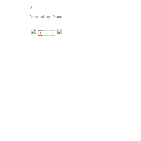
0
Your rating:
None
1
2
3