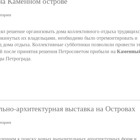
 на Каменном острове
тариев
нял решение организовать дома коллективного отдыха трудящихс
 покинутых их владельцами, необходимо было отремонтировать и
од дома отдыха. Коллективные субботники позволили провести э
Каменны
ней после принятия решения Петросоветом прибыли на
ы Петрограда.
льно-архитектурная выставка на Островах
тариев
лением к поиску новых выразительных архитектурных форм и