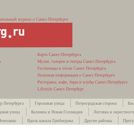
ательный журнал о Санкт-Петербурге
Карта Санкт-Петербурга
а
Музеи, галереи и театры Санкт-Петербурга
Гостиницы и отели Санкт-Петербурга
Полезная информация о Санкт-Петербурге
Рестораны, кафе, бары и клубы Санкт-Петербурга
Lifestyle Санкт-Петербург
р Петербурга
Гороховая улица
Петроградская сторона
Вас
довая улица
Коломна и Новая Голландия
Лиговка и окрестност
Фонтанке
Вдоль канала Грибоедова
Другие районы
Прогу