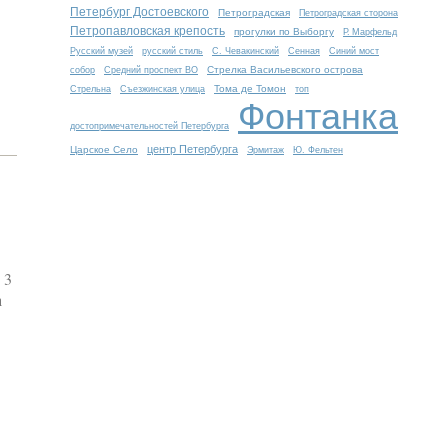
Петербург Достоевского
Петроградская
Петроградская сторона
Петропавловская крепость
прогулки по Выборгу
Р. Марфельд
Русский музей
русский стиль
С. Чевакинский
Сенная
Синий мост
Стрелка Васильевского острова
собор
Средний проспект ВО
Тома де Томон
Стрельна
Съезжинская улица
топ
Фонтанка
достопримечательностей Петербурга
центр Петербурга
Царское Село
Эрмитаж
Ю. Фельтен
 3
а