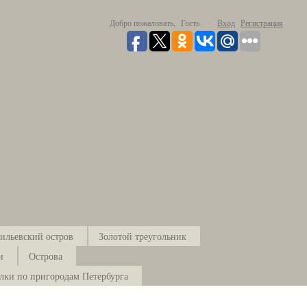
Добро пожаловать,
Гость
Вход
Регистрация
ильевский остров
Золотой треугольник
и
Острова
лки по пригородам Петербурга