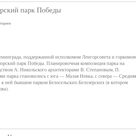
орский парк Победы
тариев
Ленинграда, поддержанной исполкомом Ленгорсовета и горкомом
орский парк Победы. Планировочная композиция парка на
дством А. Никольского архитекторами В. Степановым, П.
ми парка становились с юга — Малая Невка, с севера — Средня
к ней бывшим парком Белосельских-Белозерских (в котором
ва).