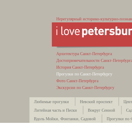
Нерегулярный историко-культурно-познав
Архитектура Санкт-Петербурга
Достопримечательности Санкт-Петербург
История Санкт-Петербурга
Прогулки по Санкт-Петербургу
Фото Санкт-Петербурга
Экскурсии по Санкт-Петербургу
Любимые прогулки
Невский проспект
Цент
Литейная часть и Пески
Вокруг Сенной
Са
Вдоль Мойки, Фонтанки, Садовой
Прогулки по 