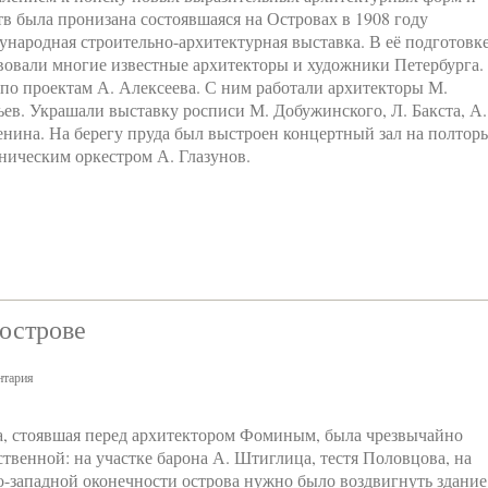
тв была пронизана состоявшаяся на Островах в 1908 году
народная строительно-архитектурная выставка. В её подготовк
вовали многие известные архитекторы и художники Петербурга.
по проектам А. Алексеева. С ним работали архитекторы М.
льев. Украшали выставку росписи М. Добужинского, Л. Бакста, А.
ренина. На берегу пруда был выстроен концертный зал на полтор
оническим оркестром А. Глазунов.
острове
тария
а, стоявшая перед архитектором Фоминым, была чрезвычайно
ственной: на участке барона А. Штиглица, тестя Половцова, на
о-западной оконечности острова нужно было воздвигнуть здание