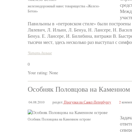
средс
железнодорожный навес товарищества «Железо-
Между
Бетон»
участ
Павильоны в «петровском стиле» были построены 
Лялевич, Л. Ильин, Л. Бенуа, Н. Лансере, Н. Васи
Бенуа. Е. Лансере, И. Билибина, витражи В. Быст
тысячи мест, здесь несколько раз выступал с симф
Читать дальше
0
Your rating:
None
Особняк Половцова на Каменном 
04.08.2010
раздел:
Прогулки по Санкт-Петербургу
2
коммен
Задач
Особняк Половцова на Каменном острове
ответ
север