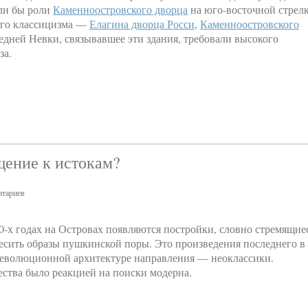
али бы роли
Каменноостровского дворца
на юго-восточной стрелк
ого классицизма —
Елагина дворца Росси
,
Каменноостровского
едней Невки, связывавшее эти здания, требовали высокого
за.
щение к истокам?
тариев
0-х годах на Островах появляются постройки, словно стремящие
есить образы пушкинской поры. Это произведения последнего в
еволюционной архитектуре направления — неоклассики.
ества было реакцией на поиски модерна.