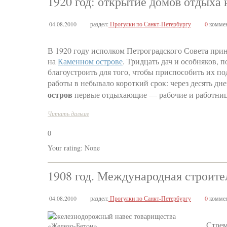
1920 год: открытие домов отдыха
04.08.2010
раздел:
Прогулки по Санкт-Петербургу
0
коммен
В 1920 году исполком Петроградского Совета при
на
Каменном острове
. Тридцать дач и особняков,
благоустроить для того, чтобы приспособить их п
работы в небывало короткий срок: через десять д
остров
первые отдыхающие — рабочие и работниц
Читать дальше
0
Your rating:
None
1908 год. Международная строите
04.08.2010
раздел:
Прогулки по Санкт-Петербургу
0
коммен
Стрем