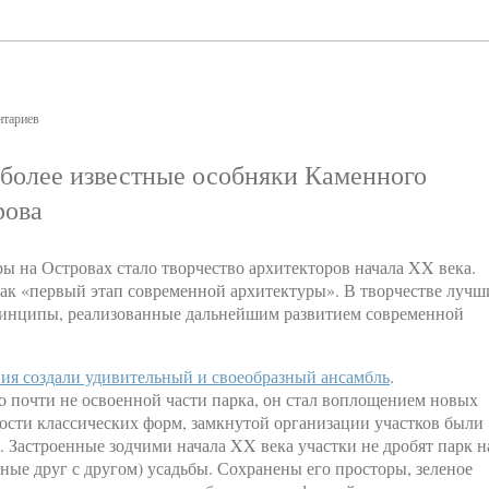
тариев
более известные особняки Каменного
рова
 на Островах стало творчество архитекторов начала XX века.
ак «первый этап современной архитектуры». В творчестве лучш
ринципы, реализованные дальнейшим развитием современной
ия создали удивительный и своеобразный ансамбль
.
о почти не освоенной части парка, он стал воплощением новых
ости классических форм, замкнутой организации участков были
Застроенные зодчими начала XX века участки не дробят парк н
ные друг с другом) усадьбы. Сохранены его просторы, зеленое