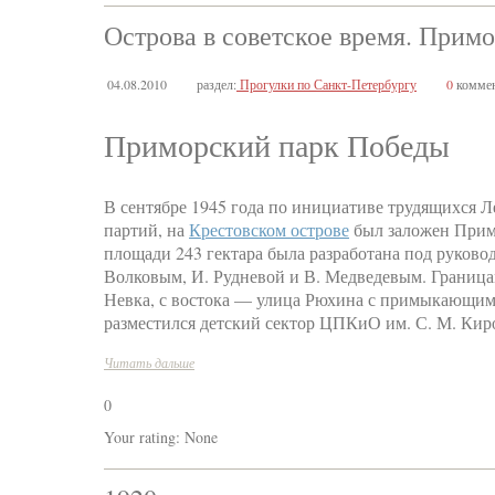
Острова в советское время. Прим
04.08.2010
раздел:
Прогулки по Санкт-Петербургу
0
коммен
Приморский парк Победы
В сентябре 1945 года по инициативе трудящихся 
партий, на
Крестовском острове
был заложен Прим
площади 243 гектара была разработана под руково
Волковым, И. Рудневой и В. Медведевым. Граница
Невка, с востока — улица Рюхина с примыкающим 
разместился детский сектор ЦПКиО им. С. М. Киро
Читать дальше
0
Your rating:
None