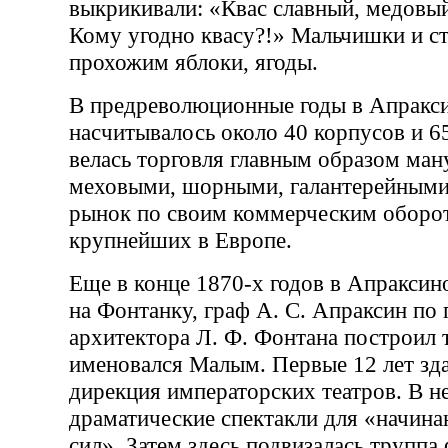
выкрикивали: «Квас славный, медовы
Кому угодно квасу?!» Мальчишки и с
прохожим яблоки, ягоды.
В предреволюционные годы в Апракс
насчитывалось около 40 корпусов и 65
велась торговля главным образом ма
меховыми, шорными, галантерейными
рынок по своим коммерческим оборо
крупнейших в Европе.
Еще в конце 1870-х годов в Апраксин
на Фонтанку, граф А. С. Апраксин по
архитектора Л. Ф. Фонтана построил т
именовался Малым. Первые 12 лет зд
дирекция императорских театров. В н
драматические спектакли для «начи
сил». Затем здесь подвизалась труппа