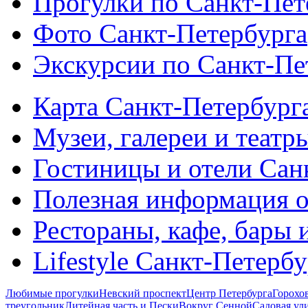
Прогулки по Санкт-Пет
Фото Санкт-Петербурга
Экскурсии по Санкт-Пе
Карта Санкт-Петербург
Музеи, галереи и театр
Гостиницы и отели Сан
Полезная информация о
Рестораны, кафе, бары 
Lifestyle Санкт-Петерб
Любимые прогулки
Невский проспект
Центр Петербурга
Горохо
треугольник
Литейная часть и Пески
Вокруг Сенной
Садовая ул