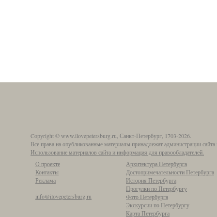
Copyright © www.ilovepetersburg.ru, Санкт-Петербург, 1703-2026.
Все права на опубликованные материалы принадлежат администрации сайта 
Использование материалов сайта и информация для правообладателей.
О проекте
Архитектура Петербурга
Контакты
Достопримечательности Петербурга
Реклама
История Петербурга
Прогулки по Петербургу
info@ilovepetersburg.ru
Фото Петербурга
Экскурсии по Петербургу
Карта Петербурга