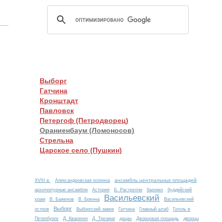
Выборг
Гатчина
Кронштадт
Павловск
Петергоф (Петродворец)
Ораниенбаум (Ломоносов)
Стрельна
Царское село (Пушкин)
ансамбль центральных площадей
XVIII в.
Александровская колонна
архитектурные ансамбли
Астория
Б. Растрелли
барокко
буддийский
Васильевский
храм
В. Баженов
В. Бренна
Васильевский
Выборг
остров
Выборгский замок
Гатчина
Главный штаб
Гоголь в
Петербурге
Д. Кваренги
Д. Трезини
дацан
Дворцовая площадь
дворцы