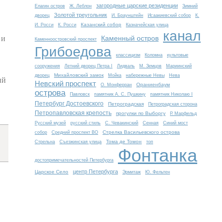
загородные царские резиденции
Елагин остров
Ж. Леблон
Зимний
Золотой треугольник
дворец
И. Браунштейн
Исаакиевский собор
К.
Казанский собор
И. Росси
К. Росси
Казначейская улица
канал
 и
Каменный остров
Каменноостровский проспект
Грибоедова
классицизм
Коломна
культовые
сооружения
Летний дворец Петра I
Лидваль
М. Земцов
Мариинский
Михайловский замок
дворец
Мойка
набережные Невы
Нева
ий
Невский проспект
Ораниенбаум
О. Монферран
острова
Павловск
памятник А. С. Пушкину
памятник Николаю I
Петербург Достоевского
Петроградская
Петроградская сторона
Петропавловская крепость
прогулки по Выборгу
Р. Марфельд
Русский музей
русский стиль
С. Чевакинский
Сенная
Синий мост
Стрелка Васильевского острова
собор
Средний проспект ВО
Тома де Томон
Стрельна
Съезжинская улица
топ
Фонтанка
достопримечательностей Петербурга
центр Петербурга
Царское Село
Эрмитаж
Ю. Фельтен