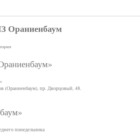
МЗ Ораниенбаум
тариев
«Ораниенбаум»
ум»
ов (Ораниенбаум), пр. Дворцовый, 48.
нбаум»
леднего понедельника