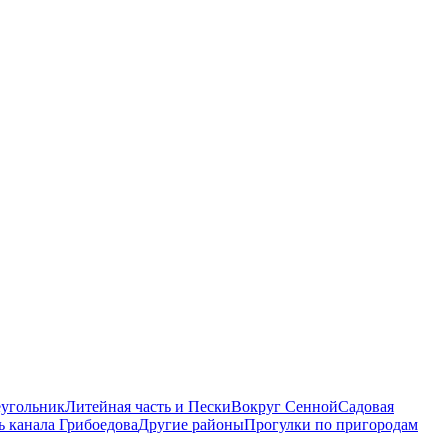
еугольник
Литейная часть и Пески
Вокруг Сенной
Садовая
ь канала Грибоедова
Другие районы
Прогулки по пригородам