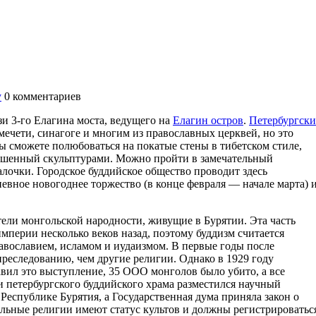
у
0
комментариев
и 3-го Елагина моста, ведущего на
Елагин остров
.
Петербургск
мечети, синагоге и многим из православных церквей, но это
Вы сможете полюбоваться на покатые стены в тибетском стиле,
рашенный скульптурами. Можно пройти в замечательный
алочки. Городское буддийское общество проводит здесь
невное новогоднее торжество (в конце февраля — начале марта) 
ели монгольской народности, живущие в Бурятии. Эта часть
мперии несколько веков назад, поэтому буддизм считается
авославием, исламом и иудаизмом. В первые годы после
реследованию, чем другие религии. Однако в 1929 году
вил это выступление, 35 ООО монголов было убито, а все
 петербургского буддийского храма разместился научный
 Республике Бурятия, а Государственная дума приняла закон о
льные религии имеют статус культов и должны регистрироватьс