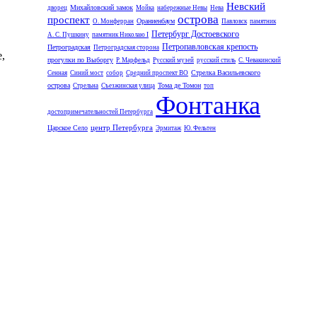
Невский
Михайловский замок
дворец
Мойка
набережные Невы
Нева
острова
проспект
Ораниенбаум
О. Монферран
Павловск
памятник
Петербург Достоевского
А. С. Пушкину
памятник Николаю I
Петропавловская крепость
Петроградская
Петроградская сторона
,
прогулки по Выборгу
Р. Марфельд
Русский музей
русский стиль
С. Чевакинский
Стрелка Васильевского
Сенная
Синий мост
собор
Средний проспект ВО
острова
Тома де Томон
Стрельна
Съезжинская улица
топ
Фонтанка
достопримечательностей Петербурга
центр Петербурга
Царское Село
Эрмитаж
Ю. Фельтен