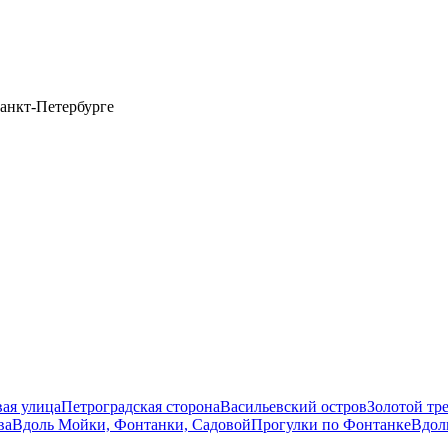
анкт-Петербурге
вая улица
Петроградская сторона
Васильевский остров
Золотой тр
ва
Вдоль Мойки, Фонтанки, Садовой
Прогулки по Фонтанке
Вдол