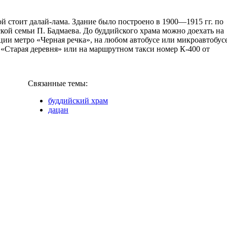
й стоит далай-лама. Здание было построено в 1900—1915 гг. по
ой семьи П. Бадмаева. До буддийского храма можно доехать на
ции метро «Черная речка», на любом автобусе или микроавтобусе
 «Старая деревня» или на маршрутном такси номер К-400 от
Связанные темы:
буддийский храм
дацан