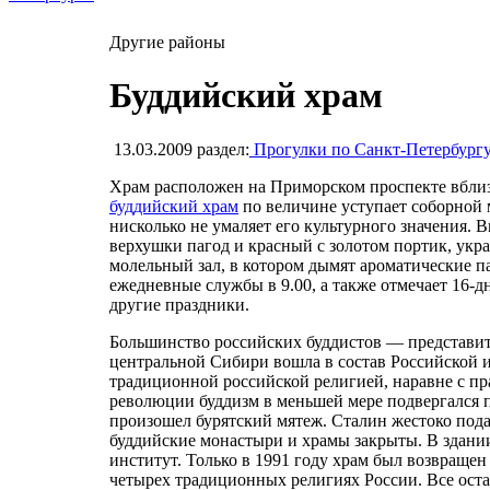
Другие районы
Буддийский храм
13.03.2009
раздел:
Прогулки по Санкт-Петербург
Храм расположен на Приморском проспекте вблиз
буддийский храм
по величине уступает соборной 
нисколько не умаляет его культурного значения. 
верхушки пагод и красный с золотом портик, ук
молельный зал, в котором дымят ароматические п
ежедневные службы в 9.00, а также отмечает 16-д
другие праздники.
Большинство российских буддистов — представит
центральной Сибири вошла в состав Российской и
традиционной российской религией, наравне с пр
революции буддизм в меньшей мере подвергался п
произошел бурятский мятеж. Сталин жестоко пода
буддийские монастыри и храмы закрыты. В здании
институт. Только в 1991 году храм был возвращен
четырех традиционных религиях России. Все оста