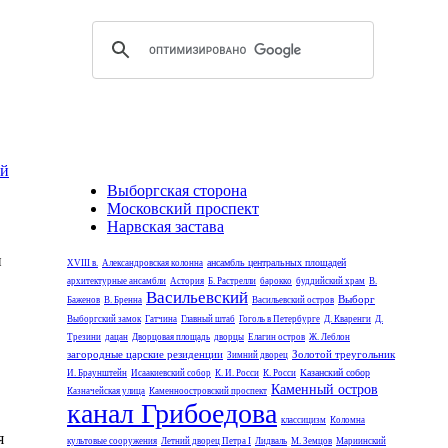
ий
Выборгская сторона
Московский проспект
Нарвская застава
и
ансамбль центральных площадей
XVIII в.
Александровская колонна
архитектурные ансамбли
Астория
Б. Растрелли
барокко
буддийский храм
В.
Васильевский
Выборг
Баженов
В. Бренна
Васильевский остров
Выборгский замок
Гатчина
Главный штаб
Гоголь в Петербурге
Д. Кваренги
Д.
Трезини
дацан
Дворцовая площадь
дворцы
Елагин остров
Ж. Леблон
загородные царские резиденции
Золотой треугольник
Зимний дворец
Казанский собор
И. Браунштейн
Исаакиевский собор
К. И. Росси
К. Росси
Каменный остров
Казначейская улица
Каменноостровский проспект
канал Грибоедова
классицизм
Коломна
я
культовые сооружения
Летний дворец Петра I
Лидваль
М. Земцов
Мариинский