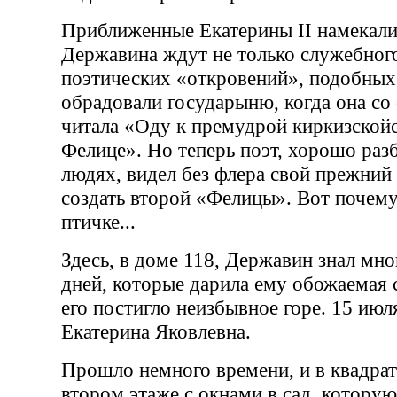
Приближенные Екатерины II намекали,
Державина ждут не только служебного
поэтических «откровений», подобных 
обрадовали государыню, когда она со 
читала «Оду к премудрой киркизской
Фелице». Но теперь поэт, хорошо раз
людях, видел без флера свой прежний 
создать второй «Фелицы». Вот почему
птичке...
Здесь, в доме 118, Державин знал мно
дней, которые дарила ему обожаемая 
его постигло неизбывное горе. 15 июл
Екатерина Яковлевна.
Прошло немного времени, и в квадрат
втором этаже с окнами в сад, котору