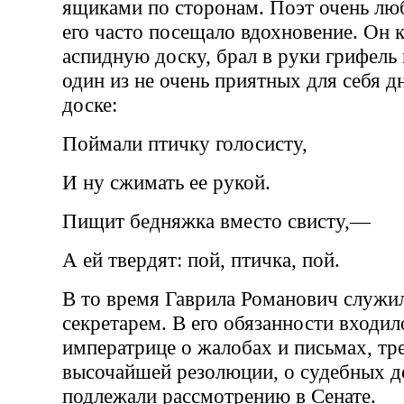
ящиками по сторонам. Поэт очень люб
его часто посещало вдохновение. Он к
аспидную доску, брал в руки грифель 
один из не очень приятных для себя дн
доске:
Поймали птичку голосисту,
И ну сжимать ее рукой.
Пищит бедняжка вместо свисту,—
А ей твердят: пой, птичка, пой.
В то время Гаврила Романович служил
секретарем. В его обязанности входи
императрице о жалобах и письмах, т
высочайшей резолюции, о судебных д
подлежали рассмотрению в Сенате.