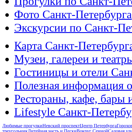
Прогулки по Санкт-Пет
Фото Санкт-Петербурга
Экскурсии по Санкт-Пе
Карта Санкт-Петербург
Музеи, галереи и театр
Гостиницы и отели Сан
Полезная информация о
Рестораны, кафе, бары 
Lifestyle Санкт-Петерб
Любимые прогулки
Невский проспект
Центр Петербурга
Горохо
треугольник
Литейная часть и Пески
Вокруг Сенной
Садовая ул