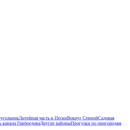
еугольник
Литейная часть и Пески
Вокруг Сенной
Садовая
ь канала Грибоедова
Другие районы
Прогулки по пригородам