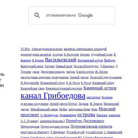
ансамбль центральных площадей
XVIII в.
Александровская колонна
архитектурные ансамбли
Астория
Б. Растрелли
барокко
буддийский храм
В.
Васильевский
Выборг
Баженов
В. Бренна
Васильевский остров
Выборгский замок
Гатчина
Главный штаб
Гоголь в Петербурге
Д. Кваренги
Д.
Трезини
дацан
Дворцовая площадь
дворцы
Елагин остров
Ж. Леблон
ль
загородные царские резиденции
Золотой треугольник
Зимний дворец
е
Казанский собор
И. Браунштейн
Исаакиевский собор
К. И. Росси
К. Росси
ми
Каменный остров
Казначейская улица
Каменноостровский проспект
канал Грибоедова
классицизм
Коломна
культовые сооружения
Летний дворец Петра I
Лидваль
М. Земцов
Мариинский
Невский
Михайловский замок
дворец
Мойка
набережные Невы
Нева
острова
проспект
Ораниенбаум
О. Монферран
Павловск
памятник
Петербург Достоевского
А. С. Пушкину
памятник Николаю I
Петропавловская крепость
Петроградская
Петроградская сторона
прогулки по Выборгу
Р. Марфельд
Русский музей
русский стиль
С. Чевакинский
Стрелка Васильевского
Сенная
Синий мост
собор
Средний проспект ВО