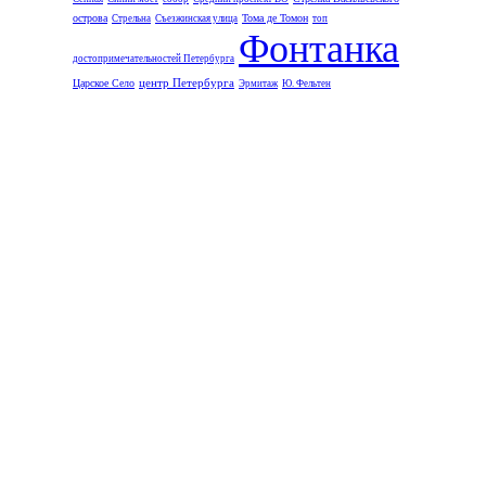
острова
Тома де Томон
Стрельна
Съезжинская улица
топ
Фонтанка
достопримечательностей Петербурга
центр Петербурга
Царское Село
Эрмитаж
Ю. Фельтен