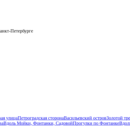
анкт-Петербурге
вая улица
Петроградская сторона
Васильевский остров
Золотой тр
ва
Вдоль Мойки, Фонтанки, Садовой
Прогулки по Фонтанке
Вдол