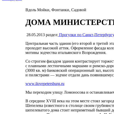
Вдоль Мойки, Фонтанки, Садовой
ДОМА МИНИСТЕРСТВА
28.05.2013
раздел:
Прогулки по Санкт-Петербург
Центральная часть здания (его второй и третий э
проходит высокий аттик. Оформление фасада кол
мотивы зодчества итальянского Возрождения.
Со строгим фасадом здания контрастирует торже
с плавными лестничными маршами и римско-дорич
(3000 кв. м) банковский операционный зал, высо
и пилястрами — зодчие отдали дань появившемуся
www.ilovepetersburg.ru
Мы переходим улицу Ломоносова и останавливаем
В середине XVIII века на этом месте стоял заго
Шепелева (известного в столице своим грубиянст
шепелеватого дома стоит неприметный бывший до