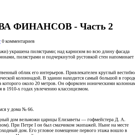
 ФИНАНСОВ - Часть 2
у
0
комментариев
тажи) украшена пилястрами; над карнизом во всю длину фасада
оннами, пилястрами и подчеркнутой рустовкой стен напоминает
ственный облик его интерьеров. Привлекателен круглый вестибю
еской колоннадой. В здании находится самый большой в город
та которого около 20 метров. Он оформлен ионическими колонна
 в 1910-х годах увлечению классицизмом.
ся у дома № 66.
родный дом вельможи царицы Елизаветы — гофмейстера Д. А.
вом). При Петре I он был смазчиком экипажей. Ныне на месте
ходный дом. Его угловое помещение первого этажа вошло в