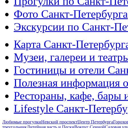
Прогулки по Санкт-Пет
Фото Санкт-Петербурга
Экскурсии по Санкт-Пе
Карта Санкт-Петербург
Музеи, галереи и театр
Гостиницы и отели Сан
Полезная информация о
Рестораны, кафе, бары 
Lifestyle Санкт-Петерб
Любимые прогулки
Невский проспект
Центр Петербурга
Горохо
треугольник
Литейная часть и Пески
Вокруг Сенной
Садовая ул