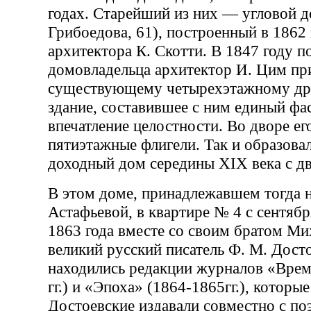
годах. Старейший из них — угловой д
Грибоедова, 61), построенный в 1862 
архитектора К. Скотти. В 1847 году по
домовладельца архитектор И. Цим пр
существующему четырехэтажному дру
здание, составившее с ним единый фас
впечатление целостности. Во дворе е
пятиэтажные флигели. Так и образова
доходный дом середины XIX века с д
В этом доме, принадлежавшем тогда н
Астафьевой, в квартире № 4 с сентябр
1863 года вместе со своим братом М
великий русский писатель Ф. М. Досто
находились редакции журналов «Вре
гг.) и «Эпоха» (1864-1865гг.), которые
Достоевские издавали совместно с п