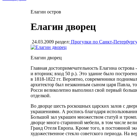
Елагин остров
Елагин дворец
24.03.2009
раздел:
Прогулки по Санкт-Петербург
Елагин дворец
Главная достопримечательность Елагина острова 
и вторник; вход 50 р.). Это здание было постро
в 1818-1822 гг. Вероятно, современники поднимали
архитектор был незаконным сыном царя Павла, то
Росси великолепно выполнил свой первый большой
отделкой.
Во дворце шесть роскошных царских залов с двер
украшениями. А роспись благодаря использованию
Большой зал украшен множеством статуй и тромп
дворце много старинной мебели, в том числе вел
Гранд Отеля Европа. Кроме того, в постоянной э
художественное стекло советского периода. На в