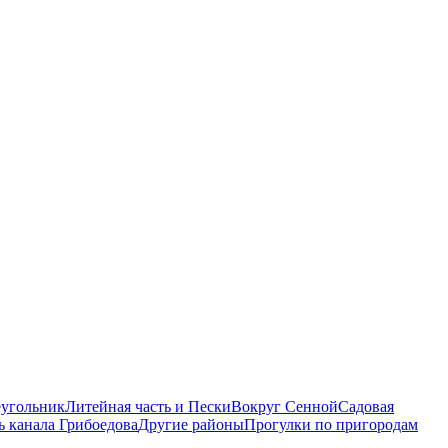
еугольник
Литейная часть и Пески
Вокруг Сенной
Садовая
ь канала Грибоедова
Другие районы
Прогулки по пригородам