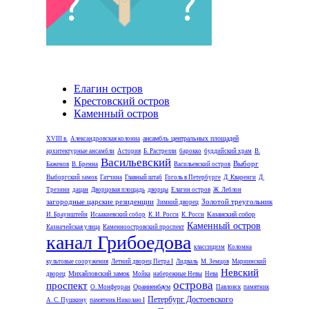
Елагин остров
Крестовский остров
Каменный остров
ансамбль центральных площадей
XVIII в.
Александровская колонна
архитектурные ансамбли
Астория
Б. Растрелли
барокко
буддийский храм
В.
Васильевский
Выборг
Баженов
В. Бренна
Васильевский остров
Выборгский замок
Гатчина
Главный штаб
Гоголь в Петербурге
Д. Кваренги
Д.
Трезини
дацан
Дворцовая площадь
дворцы
Елагин остров
Ж. Леблон
загородные царские резиденции
Золотой треугольник
Зимний дворец
Казанский собор
И. Браунштейн
Исаакиевский собор
К. И. Росси
К. Росси
Каменный остров
Казначейская улица
Каменноостровский проспект
канал Грибоедова
классицизм
Коломна
культовые сооружения
Летний дворец Петра I
Лидваль
М. Земцов
Мариинский
Невский
Михайловский замок
дворец
Мойка
набережные Невы
Нева
острова
проспект
Ораниенбаум
О. Монферран
Павловск
памятник
Петербург Достоевского
А. С. Пушкину
памятник Николаю I