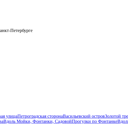
анкт-Петербурге
вая улица
Петроградская сторона
Васильевский остров
Золотой тр
ва
Вдоль Мойки, Фонтанки, Садовой
Прогулки по Фонтанке
Вдол