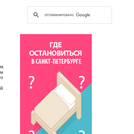
ик
ны
то
ой