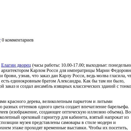
у
0
комментариев
-
Елагин дворец
(часы работы: 10.00-17.00; выходные: понедельн
ено архитектором Карлом Росси для императрицы Марии Федоров
 брови, узнав, что заказ дан Карлу Росси, ведь молва гласила, ч
 есть единокровным братом Александра. Как бы там ни было,
 заказ и создал ансамбль изящных классических зданий с тонк
ями красного дерева, великолепным паркетом и литыми
 разных оттенков одного цвета создает впечатление барельефа.
леев (изображение, создающее оптическую иллюзию объема). Во
иколепный ореховый гарнитур для кабинета, взятый напрокат из
кспозиции музея представлены самовары в стиле модерн и
ерхнем этаже проходят временные выставки. Чтобы их посетить,