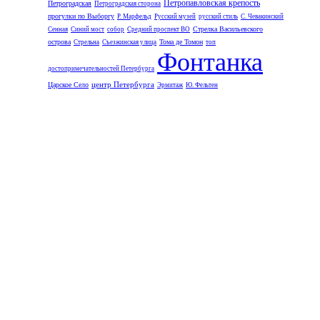
Петропавловская крепость
Петроградская
Петроградская сторона
прогулки по Выборгу
Р. Марфельд
Русский музей
русский стиль
С. Чевакинский
Стрелка Васильевского
Сенная
Синий мост
собор
Средний проспект ВО
острова
Тома де Томон
Стрельна
Съезжинская улица
топ
Фонтанка
достопримечательностей Петербурга
центр Петербурга
Царское Село
Эрмитаж
Ю. Фельтен