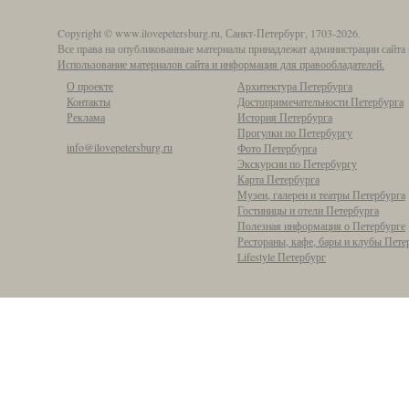
Copyright © www.ilovepetersburg.ru, Санкт-Петербург, 1703-2026.
Все права на опубликованные материалы принадлежат администрации сайта 
Использование материалов сайта и информация для правообладателей.
О проекте
Архитектура Петербурга
Контакты
Достопримечательности Петербурга
Реклама
История Петербурга
Прогулки по Петербургу
info@ilovepetersburg.ru
Фото Петербурга
Экскурсии по Петербургу
Карта Петербурга
Музеи, галереи и театры Петербурга
Гостиницы и отели Петербурга
Полезная информация о Петербурге
Рестораны, кафе, бары и клубы Пете
Lifestyle Петербург