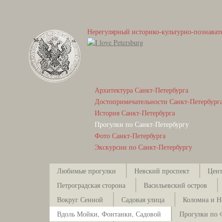
Нерегулярный историко-культурно-познават
Архитектура Санкт-Петербурга
Достопримечательности Санкт-Петербург
История Санкт-Петербурга
Прогулки по Санкт-Петербургу
Фото Санкт-Петербурга
Экскурсии по Санкт-Петербургу
Любимые прогулки
Невский проспект
Цент
Петроградская сторона
Васильевский остров
Вокруг Сенной
Садовая улица
Коломна и Н
Вдоль Мойки, Фонтанки, Садовой
Прогулки по 