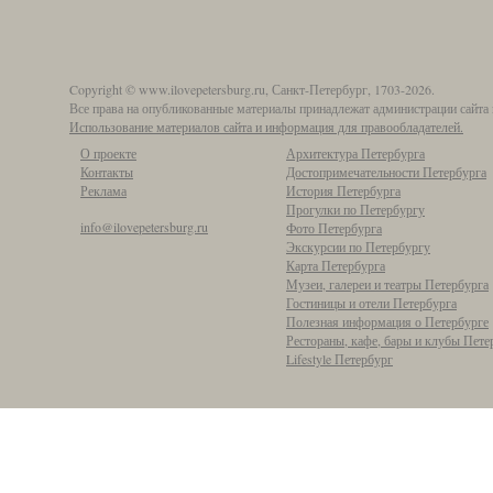
Copyright © www.ilovepetersburg.ru, Санкт-Петербург, 1703-2026.
Все права на опубликованные материалы принадлежат администрации сайта 
Использование материалов сайта и информация для правообладателей.
О проекте
Архитектура Петербурга
Контакты
Достопримечательности Петербурга
Реклама
История Петербурга
Прогулки по Петербургу
info@ilovepetersburg.ru
Фото Петербурга
Экскурсии по Петербургу
Карта Петербурга
Музеи, галереи и театры Петербурга
Гостиницы и отели Петербурга
Полезная информация о Петербурге
Рестораны, кафе, бары и клубы Пете
Lifestyle Петербург