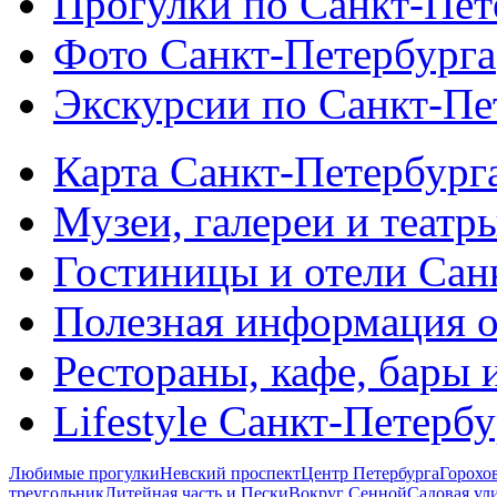
Прогулки по Санкт-Пет
Фото Санкт-Петербурга
Экскурсии по Санкт-Пе
Карта Санкт-Петербург
Музеи, галереи и театр
Гостиницы и отели Сан
Полезная информация о
Рестораны, кафе, бары 
Lifestyle Санкт-Петерб
Любимые прогулки
Невский проспект
Центр Петербурга
Горохо
треугольник
Литейная часть и Пески
Вокруг Сенной
Садовая ул