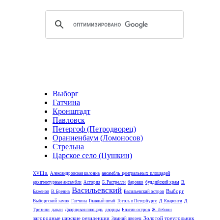
Выборг
Гатчина
Кронштадт
Павловск
Петергоф (Петродворец)
Ораниенбаум (Ломоносов)
Стрельна
Царское село (Пушкин)
ансамбль центральных площадей
XVIII в.
Александровская колонна
архитектурные ансамбли
Астория
Б. Растрелли
барокко
буддийский храм
В.
Васильевский
Выборг
Баженов
В. Бренна
Васильевский остров
Выборгский замок
Гатчина
Главный штаб
Гоголь в Петербурге
Д. Кваренги
Д.
Трезини
дацан
Дворцовая площадь
дворцы
Елагин остров
Ж. Леблон
загородные царские резиденции
Золотой треугольник
Зимний дворец