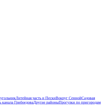
еугольник
Литейная часть и Пески
Вокруг Сенной
Садовая
ь канала Грибоедова
Другие районы
Прогулки по пригородам