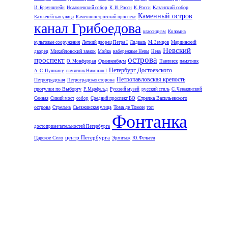
Казанский собор
И. Браунштейн
Исаакиевский собор
К. И. Росси
К. Росси
Каменный остров
Казначейская улица
Каменноостровский проспект
канал Грибоедова
классицизм
Коломна
культовые сооружения
Летний дворец Петра I
Лидваль
М. Земцов
Мариинский
Невский
Михайловский замок
дворец
Мойка
набережные Невы
Нева
острова
проспект
Ораниенбаум
О. Монферран
Павловск
памятник
Петербург Достоевского
А. С. Пушкину
памятник Николаю I
Петропавловская крепость
Петроградская
Петроградская сторона
прогулки по Выборгу
Р. Марфельд
Русский музей
русский стиль
С. Чевакинский
Стрелка Васильевского
Сенная
Синий мост
собор
Средний проспект ВО
острова
Тома де Томон
Стрельна
Съезжинская улица
топ
Фонтанка
достопримечательностей Петербурга
центр Петербурга
Царское Село
Эрмитаж
Ю. Фельтен