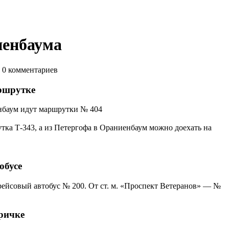
иенбаума
0
комментариев
ршрутке
енбаум идут маршрутки № 404
тка Т-343, а из Петергофа в Ораниенбаум можно доехать на
обусе
ейсовый автобус № 200. От ст. м. «Проспект Ветеранов» — №
ричке