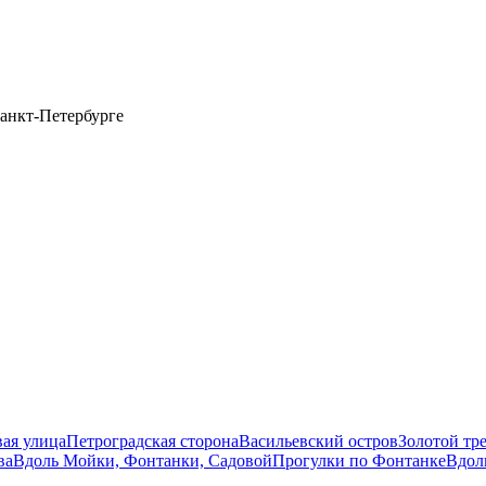
анкт-Петербурге
вая улица
Петроградская сторона
Васильевский остров
Золотой тр
ва
Вдоль Мойки, Фонтанки, Садовой
Прогулки по Фонтанке
Вдол