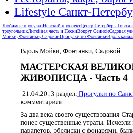
Lifestyle Санкт-Петерб
Любимые прогулки
Невский проспект
Центр Петербурга
Горохо
треугольник
Литейная часть и Пески
Вокруг Сенной
Садовая ул
Мойки, Фонтанки, Садовой
Прогулки по Фонтанке
Вдоль канал
Вдоль Мойки, Фонтанки, Садовой
МАСТЕРСКАЯ ВЕЛИКО
ЖИВОПИСЦА - Часть 4
21.04.2013
раздел:
Прогулки по Санк
комментариев
За два века своего существования Ст
понес существенные утраты. Исчезли
парапетов, обелиски с фонарями, был