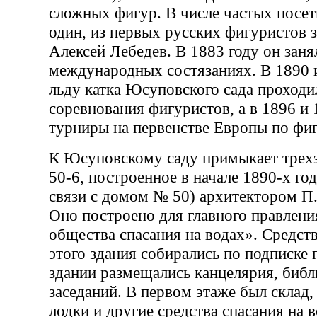
сложных фигур. В числе частых посет
один, из первых русских фигуристов 
Алексей Лебедев. В 1883 году он заня
международных состязаниях. В 1890 и
льду катка Юсуповского сада проход
соревнования фигуристов, а в 1896 и
турниры на первенстве Европы по фи
К Юсуповскому саду примыкает трех
50-6, построенное в начале 1890-х г
связи с домом № 50) архитектором П.
Оно построено для главного правлени
общества спасания на водах». Средств
этого здания собирались по подписке 
здании размещались канцелярия, библи
заседаний. В первом этаже был склад,
лодки и другие средства спасания на в