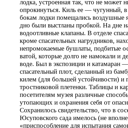
лодка, устроенная так, что не может н
опрокинуться. Киль ее — чугунный, в 
бокам лодки помещались воздушные 
дно были выстланы пробкой. На дне н
водоотливные клапаны. В отделе спас
кроме спасательных нагрудников, нах
непромокаемые бушлаты, подбитые ос
ватой, которые долго не намокали и д
воде. Был в экспозиции и катамаран 
спасательный плот, сделанный из бамб
килем (для большей устойчивости) и 
тростниковой плетенки. Таблицы и к
посетителям музея различные способ
утопающих и охранения себя от опасн
Сохранилось свидетельство, что в со
Юсуповского сада имелось (не вполне
«приспособление для испытания само