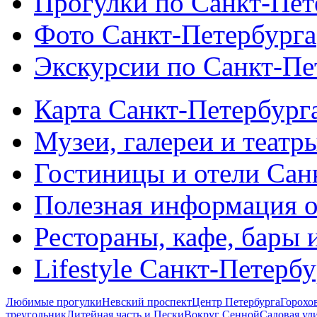
Прогулки по Санкт-Пет
Фото Санкт-Петербурга
Экскурсии по Санкт-Пе
Карта Санкт-Петербург
Музеи, галереи и театр
Гостиницы и отели Сан
Полезная информация о
Рестораны, кафе, бары 
Lifestyle Санкт-Петерб
Любимые прогулки
Невский проспект
Центр Петербурга
Горохо
треугольник
Литейная часть и Пески
Вокруг Сенной
Садовая ул