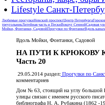
Lifestyle Санкт-Петерб
Любимые прогулки
Невский проспект
Центр Петербурга
Горохо
треугольник
Литейная часть и Пески
Вокруг Сенной
Садовая ул
Мойки, Фонтанки, Садовой
Прогулки по Фонтанке
Вдоль канал
Вдоль Мойки, Фонтанки, Садовой
НА ПУТИ К КРЮКОВУ 
Часть 20
29.05.2014
раздел:
Прогулки по Санк
комментариев
Дом № 63, стоящий на углу большой
улицы связан с именем русского писа
библиографа Н. А. Рубакина (1862 -19