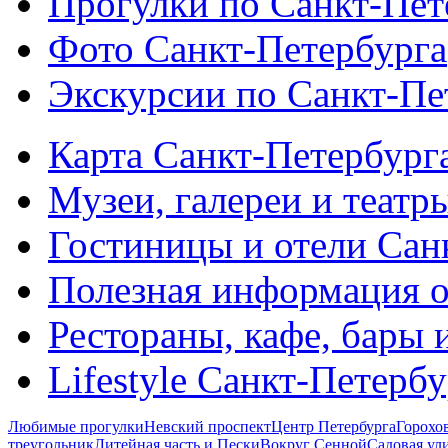
Прогулки по Санкт-Пет
Фото Санкт-Петербурга
Экскурсии по Санкт-Пе
Карта Санкт-Петербург
Музеи, галереи и театр
Гостиницы и отели Сан
Полезная информация о
Рестораны, кафе, бары 
Lifestyle Санкт-Петерб
Любимые прогулки
Невский проспект
Центр Петербурга
Горохо
треугольник
Литейная часть и Пески
Вокруг Сенной
Садовая ул