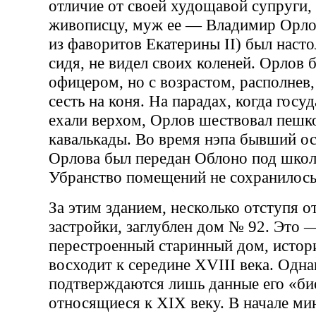
отличие от своей худощавой супруги
живописцу, муж ее — Владимир Орло
из фаворитов Екатерины II) был насто
сидя, не видел своих коленей. Орлов
офицером, но с возрастом, располнев,
сесть на коня. На парадах, когда госуд
ехали верхом, Орлов шествовал пешк
кавалькады. Во время нэпа бывший о
Орлова был передан Облоно под школ
Убранство помещений не сохранилось
За этим зданием, несколько отступя о
застройки, заглублен дом № 92. Это 
перестроенный старинный дом, истор
восходит к середине XVIII века. Одн
подтверждаются лишь данные его «би
относящиеся к XIX веку. В начале ми