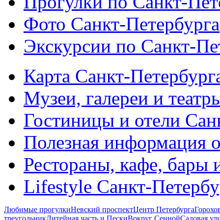
Прогулки по Санкт-Пет
Фото Санкт-Петербурга
Экскурсии по Санкт-Пе
Карта Санкт-Петербург
Музеи, галереи и театр
Гостиницы и отели Сан
Полезная информация о
Рестораны, кафе, бары 
Lifestyle Санкт-Петерб
Любимые прогулки
Невский проспект
Центр Петербурга
Горохо
треугольник
Литейная часть и Пески
Вокруг Сенной
Садовая ул