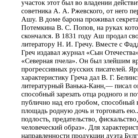
участок этот был во владении действи
советника А. А. Ржевского, от него п
Ашу. В доме барона проживал секрета
Потемкина В. С. Попов, на руках кото
скончался. В 1831 году Аш продал св
литератору Н. И. Гречу. Вместе с Фа
Греч издавал журнал «Сын Отечества»
«Северная пчела». Он был злейшим в
прогрессивных русских писателей. Я
характеристику Греча дал В. Г. Белин
литературный Ванька-Канн,— писал о
способный зарезать отца родного и по
публично над его гробом, способный 
площадь родную дочь и торговать ею...
подлость, предательство, фискальств
человеческий образ». Для характерис
направленности продукции дуэта Бул