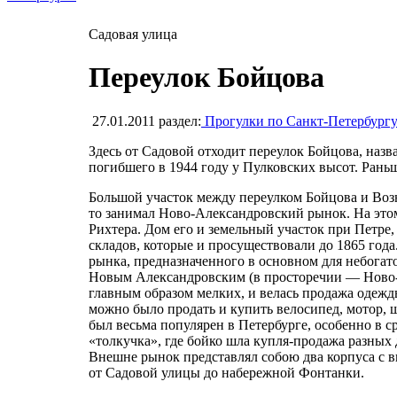
Садовая улица
Переулок Бойцова
27.01.2011
раздел:
Прогулки по Санкт-Петербург
Здесь от Садовой отходит переулок Бойцова, наз
погибшего в 1944 году у Пулковских высот. Рань
Большой участок между переулком Бойцова и Воз
то занимал Ново-Александровский рынок. На этом
Рихтера. Дом его и земельный участок при Петре,
складов, которые и просуществовали до 1865 года
рынка, предназначенного в основном для небогат
Новым Александровским (в просторечии — Ново-А
главным образом мелких, и велась продажа одежды
можно было продать и купить велосипед, мотор, 
был весьма популярен в Петербурге, особенно в с
«толкучка», где бойко шла купля-продажа разных
Внешне рынок представлял собою два корпуса с 
от Садовой улицы до набережной Фонтанки.