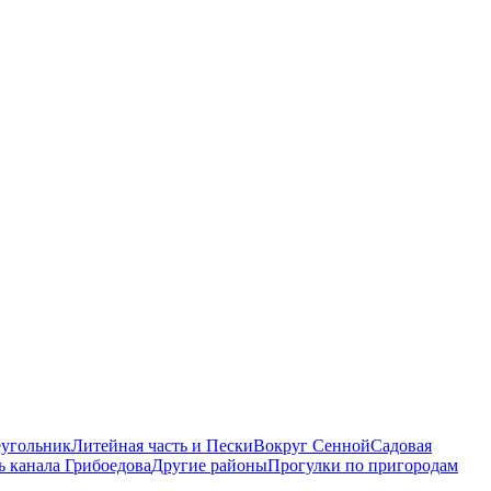
еугольник
Литейная часть и Пески
Вокруг Сенной
Садовая
ь канала Грибоедова
Другие районы
Прогулки по пригородам