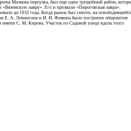
ороны Малкова переулка, был еще один трущобный район, котор
и «Вяземскую лавру». Его и прозвали «Пироговская лавра».
вало до 1932 года. Когда рынок был снесен, на освободившейс
ров Е. А. Левинсона и И. И. Фомина было построено общежитие
 имени С. М. Кирова. Участок по Садовой улице вдоль этого