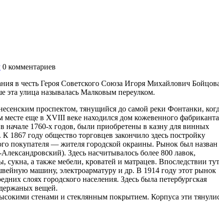
у
0
комментариев
вания в честь Героя Советского Союза Игоря Михайлович Бойцова
ше эта улица называлась Малковым переулком.
несенским проспектом, тянущийся до самой реки Фонтанки, когд
 месте еще в XVIII веке находился дом кожевенного фабриканта
 в начале 1760-х годов, были приобретены в казну для винных
. К 1867 году общество торговцев закончило здесь постройку
ого покупателя — жителя городской окраины. Рынок был назван
лександровский). Здесь насчитывалось более 800 лавок,
, сукна, а также мебели, кроватей и матрацев. Впоследствии ту
швейную машину, электроарматуру и др. В 1914 году этот рынок
редних слоях городского населения. Здесь была петербургская
 держаных вещей.
высокими стенами и стеклянным покрытием. Корпуса эти тянули