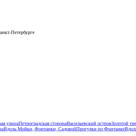
анкт-Петербурге
вая улица
Петроградская сторона
Васильевский остров
Золотой тр
ва
Вдоль Мойки, Фонтанки, Садовой
Прогулки по Фонтанке
Вдол