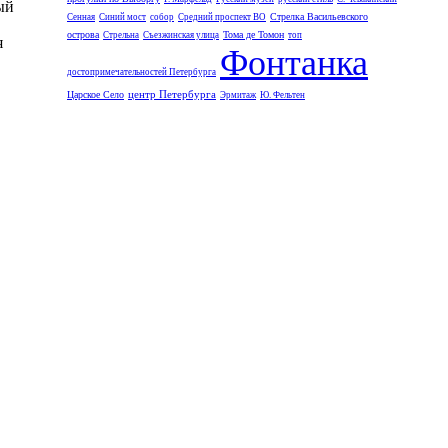
ый
Стрелка Васильевского
Сенная
Синий мост
собор
Средний проспект ВО
острова
Тома де Томон
Стрельна
Съезжинская улица
топ
я
Фонтанка
достопримечательностей Петербурга
центр Петербурга
Царское Село
Эрмитаж
Ю. Фельтен