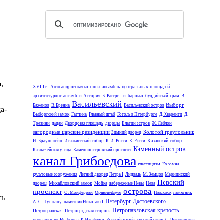
,
ансамбль центральных площадей
XVIII в.
Александровская колонна
архитектурные ансамбли
Астория
Б. Растрелли
барокко
буддийский храм
В.
Васильевский
Выборг
Баженов
В. Бренна
Васильевский остров
а-
Выборгский замок
Гатчина
Главный штаб
Гоголь в Петербурге
Д. Кваренги
Д.
Трезини
дацан
Дворцовая площадь
дворцы
Елагин остров
Ж. Леблон
загородные царские резиденции
Золотой треугольник
Зимний дворец
Казанский собор
И. Браунштейн
Исаакиевский собор
К. И. Росси
К. Росси
Каменный остров
Казначейская улица
Каменноостровский проспект
канал Грибоедова
т
классицизм
Коломна
культовые сооружения
Летний дворец Петра I
Лидваль
М. Земцов
Мариинский
Невский
Михайловский замок
дворец
Мойка
набережные Невы
Нева
острова
проспект
Ораниенбаум
О. Монферран
Павловск
памятник
сь
Петербург Достоевского
А. С. Пушкину
памятник Николаю I
Петропавловская крепость
Петроградская
Петроградская сторона
прогулки по Выборгу
Р. Марфельд
Русский музей
русский стиль
С. Чевакинский