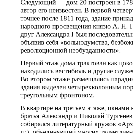
Следующий — дом 20 построен в 178
автор его неизвестен. В первой четвер
точнее после 1811 года, здание прин
народного просвещения князю А. Н. 
друг Александра I был последовател
объявив себя «вольнодумства, безбож
революционной необузданности».
Первый этаж дома трактован как цоко
находились вестибюль и другие служ
Во втором этаже размещались парадн
здания выделен четырехколонным по
треугольным фронтоном.
В квартире на третьем этаже, окнами
братья Александр и Николай Тургенев
собирался литературный кружок «Ар
гг.), объединявший многих талантлив