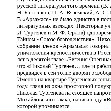
русской литературы того времени (В. 
Н. Батюшков, П. А. Вяземский, А. С.
В «Арзамасе» не было единства в пол
литературных взглядах. Некоторые уч
И. Тургенев и М. Ф. Орлов) одноврем
Тайном «Союзе благоденствия». Нико
собрании членов «Арзамаса» говорил
уничтожения крепостничества в Росси
лет в десятой главе «Евгения Онегин
что «Николай Тургенев… плети рабств
предвидел в сей толпе дворян освобод
Именно на квартире Тургеневых юны
году, глядя из окна просторной полу
Николая Тургенева на стоящее напрот
Михайловского замка, написал оду «В
которой упоминается