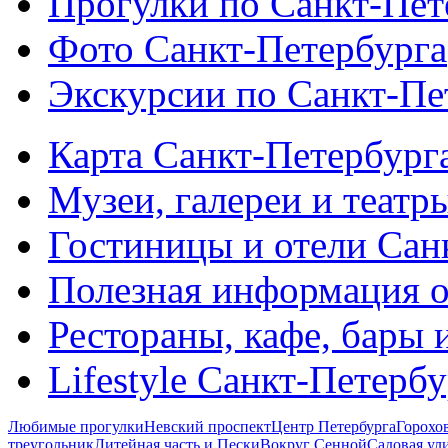
Прогулки по Санкт-Пет
Фото Санкт-Петербурга
Экскурсии по Санкт-Пе
Карта Санкт-Петербург
Музеи, галереи и театр
Гостиницы и отели Сан
Полезная информация о
Рестораны, кафе, бары 
Lifestyle Санкт-Петерб
Любимые прогулки
Невский проспект
Центр Петербурга
Горохо
треугольник
Литейная часть и Пески
Вокруг Сенной
Садовая ул