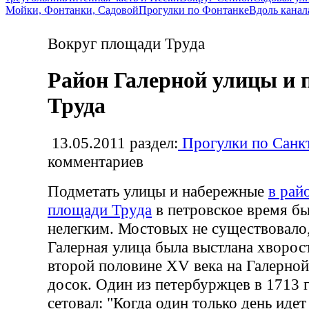
Мойки, Фонтанки, Садовой
Прогулки по Фонтанке
Вдоль канал
Вокруг площади Труда
Район Галерной улицы и
Труда
13.05.2011
раздел:
Прогулки по Санк
комментариев
Подметать улицы и набережные
в рай
площади Труда
в петровское время б
нелегким. Мостовых не существовало
Галерная улица была выстлана хворос
второй половине XV века на Галерной
досок. Один из петербуржцев в 1713 г
сетовал: "Когда один только день иде