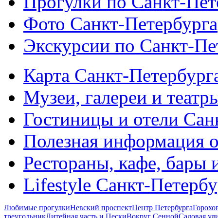
Прогулки по Санкт-Пет
Фото Санкт-Петербурга
Экскурсии по Санкт-Пе
Карта Санкт-Петербург
Музеи, галереи и театр
Гостиницы и отели Сан
Полезная информация о
Рестораны, кафе, бары 
Lifestyle Санкт-Петерб
Любимые прогулки
Невский проспект
Центр Петербурга
Горохо
треугольник
Литейная часть и Пески
Вокруг Сенной
Садовая ул