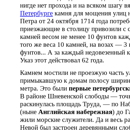
нигде нет прохода и на всяком шагу в
Петербурге
камня для мощения улиц не
Петра от 24 октября 1714 года потреб
приезжающие в столицу привозили с 
камней весом не менее 10 фунтов ка
того же веса 10 камней, на возах — 3
фунтов... А за каждый недовезенный
Указ этот действовал 62 года.
Камнем мостили не проезжую часть у
примыкавшую к домам полосу ширино
метра. Это были
первые петербургск
В районе Шневенской слободы — точн
раскинулась площадь Труда, — по На
(ныне
Английская набережная
) до 
жили морские служители. Да и весь 
Невой был застроен деревянными сл