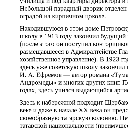
училища и под квартиры директора и 
Небольшой парадный дворик отделен 
оградой на кирпичном цоколе.
Находившуюся в этом доме Петровс
школу в 1913 году закончил будущий 
(после этого он поступил конторщико
размещавшееся в Адмиралтействе Гла
хозяйственное управление). В 1923 г
здесь уже советскую школу закончил 
И. А. Ефремов — автор романа «Тум
Андромеды» и многих других книг. П
годах, здесь учился выдающийся артис
Здесь к набережной подходит Щербак
веке и даже в начале XX века он пред
своеобразную татарскую колонию. П
татарской национальности (преимущес