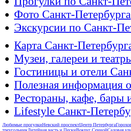
Прогулки по Санкт-Пет
Фото Санкт-Петербурга
Экскурсии по Санкт-Пе
Карта Санкт-Петербург
Музеи, галереи и театр
Гостиницы и отели Сан
Полезная информация о
Рестораны, кафе, бары 
Lifestyle Санкт-Петерб
Любимые прогулки
Невский проспект
Центр Петербурга
Горохо
треугольник
Литейная часть и Пески
Вокруг Сенной
Садовая ул