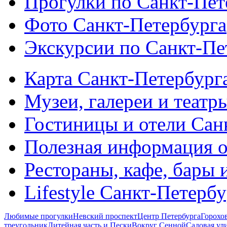
Прогулки по Санкт-Пет
Фото Санкт-Петербурга
Экскурсии по Санкт-Пе
Карта Санкт-Петербург
Музеи, галереи и театр
Гостиницы и отели Сан
Полезная информация о
Рестораны, кафе, бары 
Lifestyle Санкт-Петерб
Любимые прогулки
Невский проспект
Центр Петербурга
Горохо
треугольник
Литейная часть и Пески
Вокруг Сенной
Садовая ул