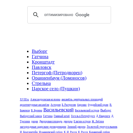
Выборг
Гатчина
Кронштадт
Павловск
Петергоф (Петродворец)
Ораниенбаум (Ломоносов)
Стрельна
Царское село (Пушкин)
ансамбль центральных площадей
XVIII в.
Александровская колонна
архитектурные ансамбли
Астория
Б. Растрелли
барокко
буддийский храм
В.
Васильевский
Выборг
Баженов
В. Бренна
Васильевский остров
Выборгский замок
Гатчина
Главный штаб
Гоголь в Петербурге
Д. Кваренги
Д.
Трезини
дацан
Дворцовая площадь
дворцы
Елагин остров
Ж. Леблон
загородные царские резиденции
Золотой треугольник
Зимний дворец
Казанский собор
И. Браунштейн
Исаакиевский собор
К. И. Росси
К. Росси