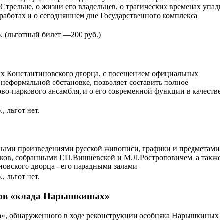
Стрельне, о жизни его владельцев, о трагических временах упад
работах и о сегодняшнем дне Государственного комплекса
. (льготный билет —200 руб.)
ых Константиновского дворца, с посещением официальных
 неформальной обстановке, позволяет составить полное
во-паркового ансамбля, и о его современной функции в качеств
, льгот нет.
»
ными произведениями русской живописи, графики и предметами
еков, собранными Г.П.Вишневской и М.Л.Ростроповичем, а такж
вского дворца - его парадными залами.
, льгот нет.
тов «клада Нарышкиных»
а», обнаруженного в ходе реконструкции особняка Нарышкиных