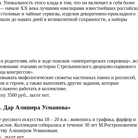
. Уникальность этого клада в том, что он включает в себя более
X — начале XX века лучшими ювелирами известнейших российск
 столовые и чайные сервизы, изделия декоративно-прикладного
дошли до наших дней в великолепной сохранности, а наборы
 и родителям, ибо в ходе поисков «императорских сокровищ», вс
основными этапами истории Стрельнинского дворцово-паркового
ца конгрессов».
ровывать мифологические сюжеты настенных панно и росписей,
в и героев, а также выполнять другие задания, которые
слажено работать в коллективе.
у 3500 руб., льгот нет.
а. Дар Алишера Усманова»
 русского искусства 18 – 20 в.в.: живопись и графика, фарфор и
ыслов. Коллекция собиралась в течение 30 лет М.Ростроповичем
рству Алишером Усмановым.
, льгот нет.