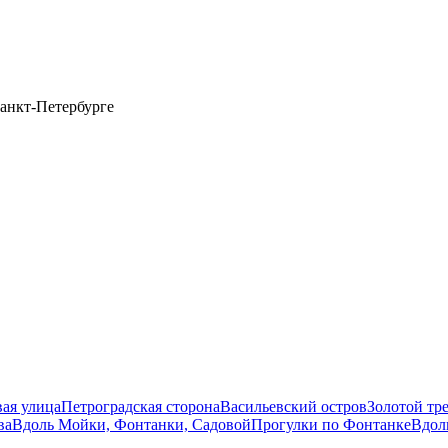
анкт-Петербурге
вая улица
Петроградская сторона
Васильевский остров
Золотой тр
ва
Вдоль Мойки, Фонтанки, Садовой
Прогулки по Фонтанке
Вдол