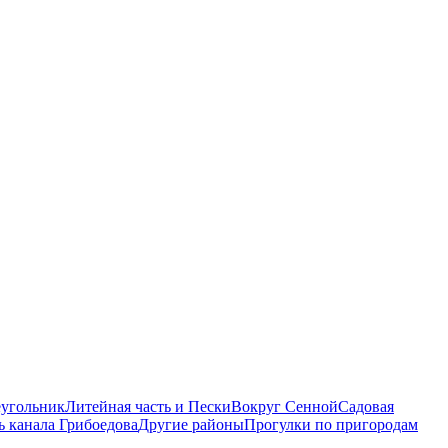
еугольник
Литейная часть и Пески
Вокруг Сенной
Садовая
ь канала Грибоедова
Другие районы
Прогулки по пригородам