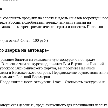
я»
ь совершить прогулку по аллеям и вдоль каналов возрожденног
арков России, полюбоваться великолепными видами на
залива, осмотреть романтические гроты и посетить Павильон
 (льготный билет - 100 руб.)
о дворца на автокаре»
ирование билетов на эксклюзивную экскурсию по паркам
. В течение часа экскурсовод покажет Вам Верхний и Нижний
бургского Экономического форума, вы посетите Павильон
лива и Васильевского острова. Передвижение осуществляется н
мя саммита Большой Восьмерки.
 Продолжительность экскурсии 1 час. Стоимость экскурсии на
онсульская деревня", предназначенного для проживания первых