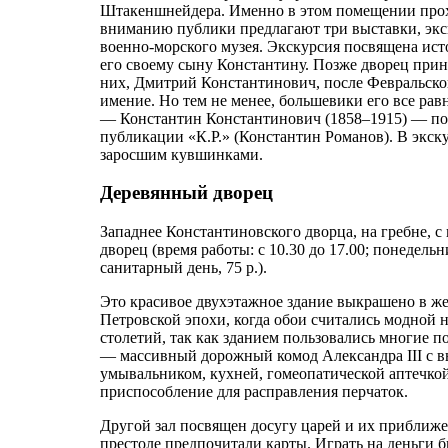
Штакеншнейдера. Именно в этом помещении прохо
вниманию публики предлагают три выставки, экс
военно-морского музея. Экскурсия посвящена исто
его своему сыну Константину. Позже дворец при
них, Дмитрий Константинович, после Февральской 
имение. Но тем не менее, большевики его все ра
— Константин Константинович (1858–1915) — поэ
публикации «К.Р.» (Константин Романов). В экску
заросшим кувшинками.
Деревянный дворец
Западнее Константиновского дворца, на гребне, с
дворец (время работы: с 10.30 до 17.00; понеде
санитарный день, 75 р.).
Это красивое двухэтажное здание выкрашено в же
Петровской эпохи, когда обои считались модной 
столетий, так как зданием пользовались многие 
— массивный дорожный комод Александра III с в
умывальником, кухней, гомеопатической аптечко
приспособление для расправления перчаток.
Другой зал посвящен досугу царей и их приближ
престоле предпочитали карты. Играть на деньги 