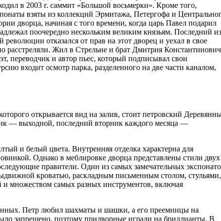
дил в 2003 г. саммит «Большой восьмерки». Кроме того,
понаты взяты из коллекций Эрмитажа, Петергофа и Центрально
рии дворца, начиная с того времени, когда царь Павел подарил
надлежал поочередно нескольким великим князьям. Последний и
революции отказался от прав на этот дворец и уехал в свое
вно расстреляли. Жил в Стрельне и брат Дмитрия Константинович
т, переводчик и автор пьес, который подписывал свои
рсию входит осмотр парка, разделенного на две части каналом,
 которого открывается вид на залив, стоит петровский Деревянн
льник — выходной, последний вторник каждого месяца —
лтый и белый цвета. Внутренняя отделка характерна для
новинкой. Однако в меблировке дворца представлены стили двух
последующие правители. Один из самых замечательных экспонат
ыдвижной кроватью, раскладным письменным столом, стульями,
й и множеством самых разных инструментов, включая
енных. Петр любил шахматы и шашки, а его преемницы на
было запрещено, поэтому придворные играли на бриллианты. В