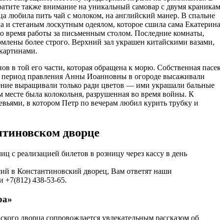
братите также внимание на уникальный самовар с двумя краникам
 любила пить чай с молоком, на английский манер. В спальне
ка и стеганым лоскутным одеялом, которое сшила сама Екатерина 
 во время работы за письменным столом. Последние комнаты,
млены более строго. Верхний зал украшен китайскими вазами,
картинами.
в в той его части, которая обращена к морю. Собственная пасе
 В период правления Анны Иоанновны в огороде высаживали
тение выращивали только ради цветов — ими украшали бальные
ом месте была колокольня, разрушенная во время войны. К
евьями, в котором Петр по вечерам любил курить трубку и
нтиновском дворце
ц с реализацией билетов в розницу через кассу в день
сий в Константиновский дворец, Вам ответят наши
 +7(812) 438-53-65.
ра»
ского дворца сопровождается увлекательным рассказом об