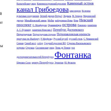
Каменный остров
Казначейская улица
Каменноостровский проспект
канал Грибоедова
классицизм
Коломна
ый
культовые сооружения
Летний дворец Петра I
Лидваль
М. Земцов
Мариинский
Невский
Михайловский замок
дворец
Мойка
набережные Невы
Нева
нт
острова
проспект
Ораниенбаум
О. Монферран
Павловск
памятник
Петербург Достоевского
А. С. Пушкину
памятник Николаю I
Петропавловская крепость
Петроградская
Петроградская сторона
прогулки по Выборгу
Р. Марфельд
Русский музей
русский стиль
С. Чевакинский
Стрелка Васильевского
Сенная
Синий мост
собор
Средний проспект ВО
ны
острова
Тома де Томон
Стрельна
Съезжинская улица
топ
Фонтанка
достопримечательностей Петербурга
центр Петербурга
Царское Село
Эрмитаж
Ю. Фельтен
и