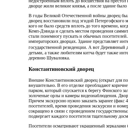
недостроенным вплоть до восшествия на престол
дворце жили великие князья, а после здание был
В годы Великой Отечественной войны дворец был
дворец восстановили под эгидой Петергофского м
кого не было средств вплоть до того времени, ко
Кемп-Дэвида и сделать местом проведения саммит
стали понемногу пускать и обычных посетителей. 
императорских дворцах. Здание представляет инте
государственной резиденции. А вот Деревянный 
детьми, а также любителям китча будет также ин
деревню Шуваловка.
Константиновский дворец
Внешне Константиновский дворец (открыт для пос
внушительно. В его отделке преобладают коричнев
парком, который спускается к берегу Финского за
золоченые орлы и камеры видеонаблюдения. Дворе
Причем экскурсию нужно заказать заранее (факс 4
посетителей, время проведения экскурсии и номе
сокращено в связи с проведением государственных
подвергает каждого посетителя тщательному досм
Посетители осматривают украшенный зеркалами ба