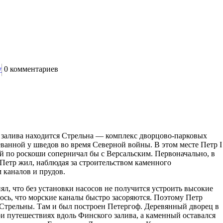
у
0
комментариев
о залива находится Стрельна — комплекс дворцово-парковых
еванной у шведов во время Северной войны. В этом месте Петр I
й по роскоши соперничал бы с Версальским. Первоначально, в
 Петр жил, наблюдая за строительством каменного
 каналов и прудов.
нял, что без установки насосов не получится устроить высокие
лось, что морские каналы быстро засоряются. Поэтому Петр
е Стрельны. Там и был построен Петергоф. Деревянный дворец в
и путешествиях вдоль Финского залива, а каменный оставался