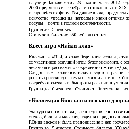
на улице Чайковского д.29 в конце марта 2012 года
2000 предметов из серебра, изготовленных в XI
и европейских фирм. Входящие в клад предметы -
искусства, украшения, награды и знаки отличия 
посуды – почти в полной комплектности.
Группа до 15 человек
Стоимость билетов: 350 руб., льгот нет.
Квест игра «Найди клад»
Квест-игра «Найди клад» будет интересна и детям
ее участников ведущий игры будет знакомить с 
ансамбля и расскажет о современной жизни «Двор
Следопытам - кладоискателям предстоит расшиф
решать кроссворд на темы из жизни античных бого
потребуют смекалки, быстроты реакции и умения 
Группа до 10 человек. Стоимость билетов на групп
«Коллекция Константиновского дворц
Экскурсия по выставке, где представлено развитие
стекло, бронза и малахит, изделия народных пром
Г.Вишневской и была преподнесена в дар госуда
Группа до 15 человек Стоимость билетов: 350 руб.