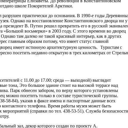
 императрицы Елизаветы. До революции в Константиновском
о отдано школе Покорителей Арктики.
 разрушен практически до основания. В 1990-е годы Деревянн
узея. Однако на восстановление Константиновского дворца ни у
гда президент В. Путин решил превратить его в русский эквивале
а «Большой восьмерки» в 2003 году. С этого времени во дворец
Однако там далеко не такой красивый интерьер, как в других
рес главным образом потому, что имеет статус главной
дворец имеет истинную архитектурную ценность. Туристам с
тересно посетить недавно открытую в трех километрах от Стрель
етителей с 11.00 до 17.00; среда — выходной) выглядит
ые тона, Это большое здание стоит на высокой террасе над
лива. Парк обнесен забором, по верху которого установлены
ц можно посетить только в составе туристической группы.
38-58-84), указав в факсе имена и паспортные данные всех
р контактного телефона. Время работы музея может быть
 мероприятий (справки по тел. 438-53-51). Служба безопасност
отру.
льный зал, декор которого создан по проекту А.