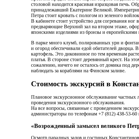
столовой находится красивая изразцовая печь. О
принадлежавший Екатерине Великой. Императрица
Петра стоит кровать с пологом из зеленого войло
В кабинете стоит устройство для согревания ног
предваряющие Верхний зал на втором этаже, офор
японскими изделиями из бронзы и европейскими 
В парке много клумб, полированных урн и фонтано
и огород обеспечивали едой обитателей дворца.
картофель. Это диковинное по тем временам рас
платья. В стороне стоит деревянный крест. На эт
сожалению, ничего не осталось от домика под дер
наблюдать за кораблями на Финском заливе.
Стоимость экскурсий в Конста
Плановое экскурсионное обслуживание частных ли
проведения экскурсионного обслуживания.
На все вопросы, связанные с проведением экскур
администраторы по телефонам +7 (812) 438-53-60 и
«Возрожденный замысел великого Пет
Осмотр парадных залов и гостиных Константинов