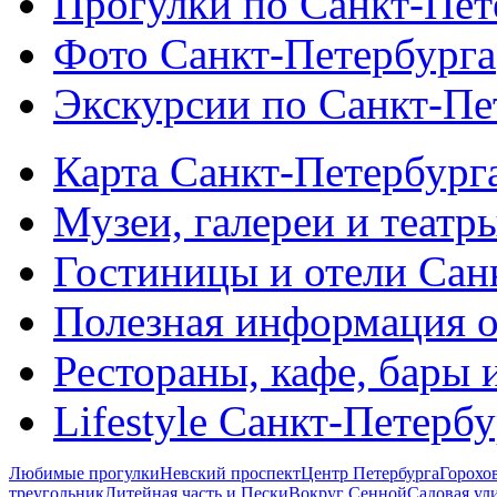
Прогулки по Санкт-Пет
Фото Санкт-Петербурга
Экскурсии по Санкт-Пе
Карта Санкт-Петербург
Музеи, галереи и театр
Гостиницы и отели Сан
Полезная информация о
Рестораны, кафе, бары 
Lifestyle Санкт-Петерб
Любимые прогулки
Невский проспект
Центр Петербурга
Горохо
треугольник
Литейная часть и Пески
Вокруг Сенной
Садовая ул