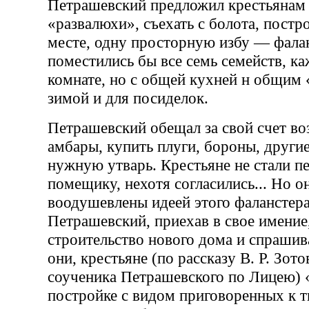
Петрашевский предложил крестьянам 
«развалюхи», съехать с болота, постр
месте, одну просторную избу — фалан
поместились бы все семь семейств, ка
комнате, но с общей кухней н общим 
зимой и для посиделок.
Петрашевский обещал за свой счет во
амбары, купить плуги, бороны, други
нужную утварь. Крестьяне не стали п
помещику, нехотя согласились... Но о
воодушевлены идеей этого фаланстера,
Петрашевский, приехав в свое имение,
строительство нового дома и спрашив
они, крестьяне (по рассказу В. Р. Зот
соученика Петрашевского по Лицею) 
постройке с видом приговоренных к