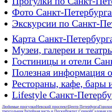
Прогулки по Санкт-Пет
Фото Санкт-Петербурга
Экскурсии по Санкт-Пе
Карта Санкт-Петербург
Музеи, галереи и театр
Гостиницы и отели Сан
Полезная информация о
Рестораны, кафе, бары 
Lifestyle Санкт-Петерб
Любимые прогулки
Невский проспект
Центр Петербурга
Горохо
треугольник
Литейная часть и Пески
Вокруг Сенной
Садовая ул