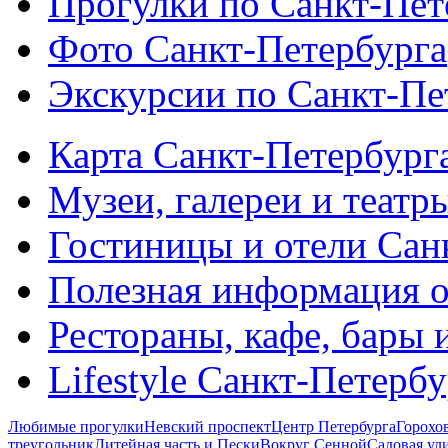
Прогулки по Санкт-Пет
Фото Санкт-Петербурга
Экскурсии по Санкт-Пе
Карта Санкт-Петербург
Музеи, галереи и театр
Гостиницы и отели Сан
Полезная информация о
Рестораны, кафе, бары 
Lifestyle Санкт-Петерб
Любимые прогулки
Невский проспект
Центр Петербурга
Горохо
треугольник
Литейная часть и Пески
Вокруг Сенной
Садовая ул