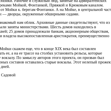
 Мойки. Рабочие и служилый люд, занятые на адмиралтейских
 реками Мойкой, Фонтанкой, Пряжкой и Крюковым каналом.
 от Мойки к. берегам Фонтанки. А на Мойке, в центральной час
ати — дворцы, окруженные обширными садами.
накомый нам облик. Архивные данные свидетельствуют, что из
были заняты министерствами. Шесть домов находились в
квей; 25 домов принадлежали банкам, акционерным обществам,
 владела высокопоставленная аристократия, преимущественно
 Мойки скажем еще, что в конце XIX века был составлен
 ее, а на ее трассе на столбах установить рельсы, которые
вокзалу. По замыслу авторов этого проекта, он призван был
рных составов оставались старые вокзалы. Этот нелепый прожек
 дней.
, Садовой