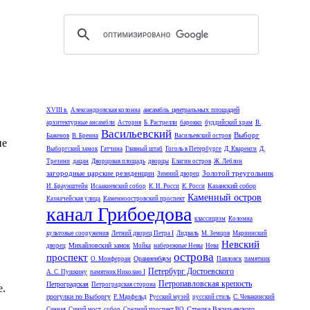
ансамбль центральных площадей
XVIII в.
Александровская колонна
архитектурные ансамбли
Астория
Б. Растрелли
барокко
буддийский храм
В.
Васильевский
Выборг
Баженов
В. Бренна
Васильевский остров
не
Выборгский замок
Гатчина
Главный штаб
Гоголь в Петербурге
Д. Кваренги
Д.
Трезини
дацан
Дворцовая площадь
дворцы
Елагин остров
Ж. Леблон
загородные царские резиденции
Золотой треугольник
Зимний дворец
Казанский собор
И. Браунштейн
Исаакиевский собор
К. И. Росси
К. Росси
Каменный остров
Казначейская улица
Каменноостровский проспект
канал Грибоедова
классицизм
Коломна
культовые сооружения
Летний дворец Петра I
Лидваль
М. Земцов
Мариинский
Невский
Михайловский замок
дворец
Мойка
набережные Невы
Нева
острова
проспект
Ораниенбаум
О. Монферран
Павловск
памятник
Петербург Достоевского
А. С. Пушкину
памятник Николаю I
Петропавловская крепость
Петроградская
Петроградская сторона
е.
прогулки по Выборгу
Р. Марфельд
Русский музей
русский стиль
С. Чевакинский
Стрелка Васильевского
Сенная
Синий мост
собор
Средний проспект ВО