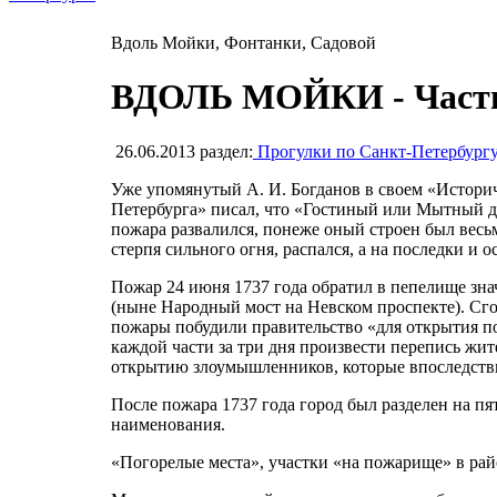
Вдоль Мойки, Фонтанки, Садовой
ВДОЛЬ МОЙКИ - Часть
26.06.2013
раздел:
Прогулки по Санкт-Петербург
Уже упомянутый А. И. Богданов в своем «Истори
Петербурга» писал, что «Гостиный или Мытный дво
пожара развалился, понеже оный строен был весьм
стерпя сильного огня, распался, а на последки и о
Пожар 24 июня 1737 года обратил в пепелище зна
(ныне Народный мост на Невском проспекте). Сгор
пожары побудили правительство «для открытия под
каждой части за три дня произвести перепись жит
открытию злоумышленников, которые впоследств
После пожара 1737 года город был разделен на п
наименования.
«Погорелые места», участки «на пожарище» в райо