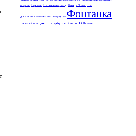
острова
Тома де Томон
Стрельна
Съезжинская улица
топ
Фонтанка
ти
достопримечательностей Петербурга
центр Петербурга
Царское Село
Эрмитаж
Ю. Фельтен
т