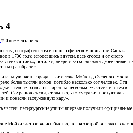
 4
у
0
комментариев
ческом, географическом и топографическом описании Санкт-
р в 1736 году, загоревшись внутри, весь сгорел и от оного
а стенами тонко, потолки, двери и затворы были деревянные и 
статки разобрали».
чительную часть города — от истока Мойки до Зеленого моста
ело более тысячи домов, погибло несколько сот человек. Эти
жигателей» разделить город на несколько «частей» и затем в
елей. Сохранилось свидетельство, что «мера эта послужила к
ии и понесли заслуженную кару».
ять частей, петербургские улицы впервые получили официальные
не Мойки застраивались быстро, новая застройка велась в камн