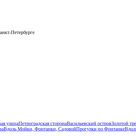
анкт-Петербурге
вая улица
Петроградская сторона
Васильевский остров
Золотой тр
ва
Вдоль Мойки, Фонтанки, Садовой
Прогулки по Фонтанке
Вдол