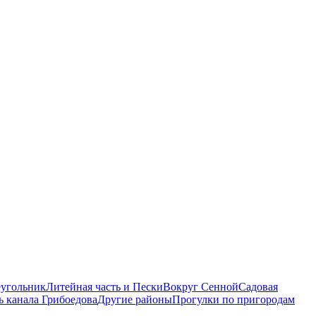
еугольник
Литейная часть и Пески
Вокруг Сенной
Садовая
ь канала Грибоедова
Другие районы
Прогулки по пригородам