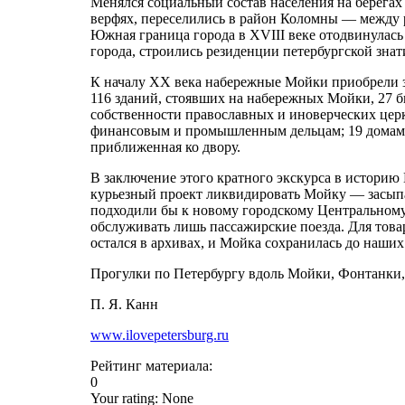
Менялся социальный состав населения на берегах
верфях, переселились в район Коломны — между
Южная граница города в XVIII веке отодвинулась
города, строились резиденции петербургской зн
К началу XX века набережные Мойки приобрели з
116 зданий, стоявших на набережных Мойки, 27 
собственности православных и иноверческих цер
финансовым и промышленным дельцам; 19 домами
приближенная ко двору.
В заключение этого кратного экскурса в историю
курьезный проект ликвидировать Мойку — засыпать
подходили бы к новому городскому Центральному 
обслуживать лишь пассажирские поезда. Для това
остался в архивах, и Мойка сохранилась до наших
Прогулки по Петербургу вдоль Мойки, Фонтанки
П. Я. Канн
www.ilovepetersburg.ru
Рейтинг материала:
0
Your rating:
None